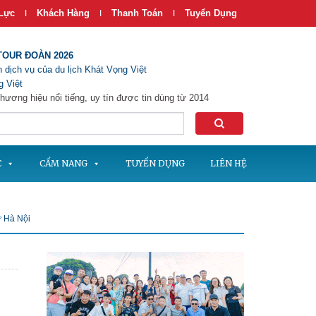
Lực
Khách Hàng
Thanh Toán
Tuyển Dụng
|
|
|
TOUR ĐOÀN 2026
 dịch vụ của du lịch Khát Vọng Việt
 Việt
hương hiệu nổi tiếng, uy tín được tin dùng từ 2014
C
CẨM NANG
TUYỂN DỤNG
LIÊN HỆ
ừ Hà Nội