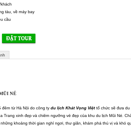
/khách
ng tàu, về máy bay
êu cầu
ảnh
MŨI NÉ
5 đêm từ Hà Nội do công ty
du lịch Khát Vọng Việt
tổ chức sẽ đưa du
a Trang xinh đẹp và chiêm ngưỡng vẻ đẹp của khu du lịch Mũi Né. Ch
 những khoảng thời gian nghỉ ngơi, thư giãn, khám phá thú vị và khó q