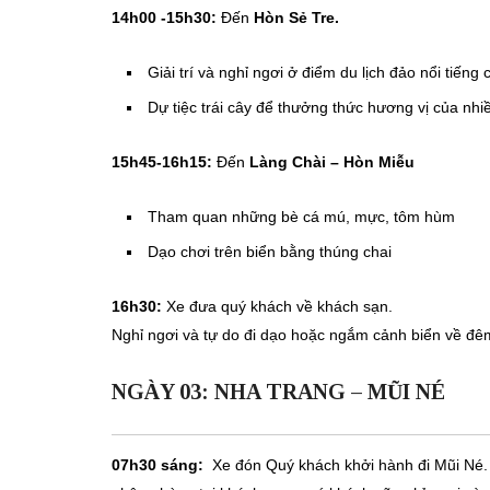
14h00 -15h30:
Đến
Hòn Sẻ Tre.
Giải trí và nghỉ ngơi ở điểm du lịch đảo nổi tiến
Dự tiệc trái cây để thưởng thức hương vị của nhiề
15h45-16h15:
Đến
Làng Chài – Hòn Miễu
Tham quan những bè cá mú, mực, tôm hùm
Dạo chơi trên biển bằng thúng chai
16h30:
Xe đưa quý khách về khách sạn.
Nghỉ ngơi và tự do đi dạo hoặc ngắm cảnh biển về đê
NGÀY 03: NHA TRANG – MŨI NÉ
07h30 sáng:
Xe đón Quý khách khởi hành đi Mũi Né. Q