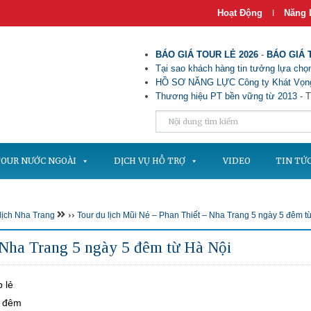
Hoạt Động
Năng 
|
BÁO GIÁ TOUR LẺ 2026
-
BÁO GIÁ 
Tại sao khách hàng tin tưởng lựa chọn
HỒ SƠ NĂNG LỰC Công ty Khát Vọng
Thương hiệu PT bền vững từ 2013
- T
OUR NƯỚC NGOÀI
DỊCH VỤ HỖ TRỢ
VIDEO
TIN TỨ
››
 lịch Nha Trang
Tour du lịch Mũi Né – Phan Thiết – Nha Trang 5 ngày 5 đêm t
 Nha Trang 5 ngày 5 đêm từ Hà Nội
 lẻ
5 đêm