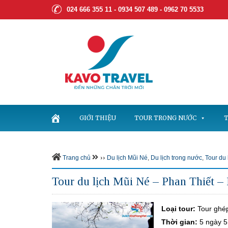
024 666 355 11 - 0934 507 489 -
0962 70 5533
GIỚI THIỆU
TOUR TRONG NƯỚC
T
››
Trang chủ
Du lịch Mũi Né
,
Du lịch trong nước
,
Tour du
Tour du lịch Mũi Né – Phan Thiết –
Loại tour:
Tour ghép
Thời gian:
5 ngày 