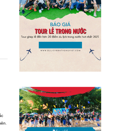
ắc
uên.