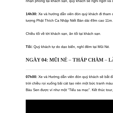
nhận phòng tại khách sạn, quý khách sẽ nghỉ ngơi và 
14h30:
Xe và hướng dẫn viên đón quý khách đi tham qu
tượng Phật Thích Ca Nhập Niết Bàn dài 49m cao 11m.
Chiều tối về tới khách sạn, ăn tối tại khách sạn.
Tối:
Quý khách tự do dạo biển, nghỉ đêm tại Mũi Né.
NGÀY 04: MŨI NÉ – THÁP CHÀM –
07h00:
Xe và Hướng dẫn viên đón quý khách sẽ bắt đầ
trời chiều rọi xuống bãi cát tạo nên một bức tranh m
Bàu Sen được ví như một “Tiểu sa mạc”. Kết thúc tour