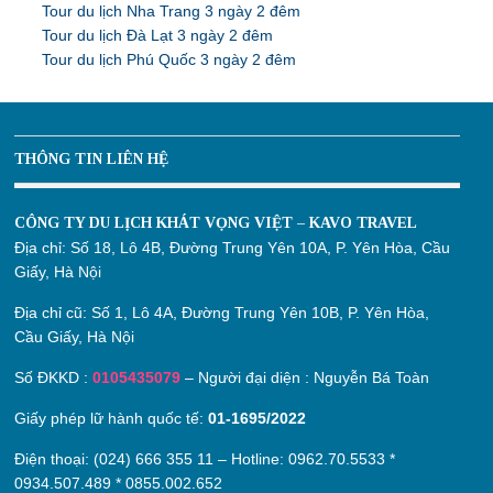
Tour du lịch Nha Trang 3 ngày 2 đêm
Tour du lịch Đà Lạt 3 ngày 2 đêm
Tour du lịch Phú Quốc 3 ngày 2 đêm
THÔNG TIN LIÊN HỆ
CÔNG TY DU LỊCH KHÁT VỌNG VIỆT – KAVO TRAVEL
Địa chỉ:
Số 18, Lô 4B, Đường Trung Yên 10A, P. Yên Hòa, Cầu
Giấy, Hà Nội
Địa chỉ cũ:
Số 1, Lô 4A, Đường Trung Yên 10B, P. Yên Hòa,
Cầu Giấy, Hà Nội
Số ĐKKD :
0105435079
– Người đại diện : Nguyễn Bá Toàn
Giấy phép lữ hành quốc tế:
01-1695/2022
Điện thoại: (024) 666 355 11 – Hotline:
0962.70.5533
*
0934.507.489
*
0855.002.652