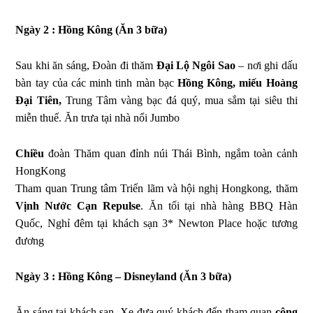
Ngày 2 : Hồng Kông (Ăn 3 bữa)
Sau khi ăn sáng, Đoàn đi thăm
Đại Lộ Ngôi Sao
– nơi ghi dấu
bàn tay của các minh tinh màn bạc
Hồng Kông, miếu Hoàng
Đại Tiên,
Trung Tâm vàng bạc đá quý, mua sắm tại siêu thi
miễn thuế. Ăn trưa tại nhà nổi Jumbo
Chiều
đoàn Thăm quan đỉnh núi Thái Bình, ngắm toàn cảnh
HongKong
Tham quan Trung tâm Triển lãm và hội nghị Hongkong, thăm
Vịnh Nước Cạn Repulse
. Ăn tối tại nhà hàng BBQ Hàn
Quốc, Nghỉ đêm tại khách sạn 3* Newton Place hoặc tương
đương
Ngày 3 : Hồng Kông – Disneyland (Ăn 3 bữa)
Ăn sáng tại khách sạn. Xe đưa quý khách đến tham quan
công