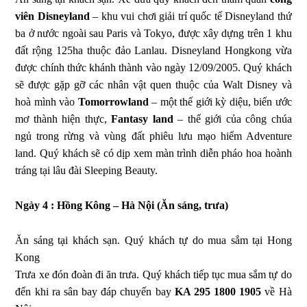
viên Disneyland
– khu vui chơi giải trí quốc tế Disneyland thứ
ba ở nước ngoài sau Paris và Tokyo, được xây dựng trên 1 khu
đất rộng 125ha thuộc đảo Lanlau. Disneyland Hongkong vừa
được chính thức khánh thành vào ngày 12/09/2005. Quý khách
sẽ được gặp gỡ các nhân vật quen thuộc của Walt Disney và
hoà mình vào
Tomorrowland
– một thế giới kỳ diệu, biến ước
mơ thành hiện thực,
Fantasy land
– thế giới của công chúa
ngủ trong rừng và vùng đất phiêu lưu mạo hiểm Adventure
land. Quý khách sẽ có dịp xem màn trình diễn pháo hoa hoành
tráng tại lâu đài Sleeping Beauty.
Ngày 4 : Hồng Kông – Hà Nội (Ăn sáng, trưa)
Ăn sáng tại khách sạn. Quý khách tự do mua sắm tại Hong
Kong
Trưa xe đón đoàn đi ăn trưa. Quý khách tiếp tục mua sắm tự do
đến khi ra sân bay đáp chuyến bay
KA 295 1800 1905
về Hà