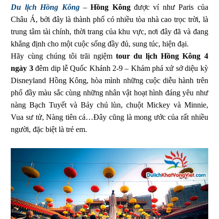
Du lịch Hồng Kông
–
Hồng Kông
được ví như Paris của
Châu Á, bởi đây là thành phố có nhiều tòa nhà cao trọc trời, là
trung tâm tài chính, thời trang của khu vực, nơi đây đã và đang
khẳng định cho một cuộc sống đầy đủ, sung túc, hiện đại.
Hãy cùng chúng tôi trãi ngiệm
tour du lịch Hồng Kông 4
ngày 3
đêm dip lễ Quốc Khánh 2-9 – Khám phá xứ sở diệu kỳ
Disneyland Hồng Kông, hòa mình những cuộc diễu hành trên
phố đầy màu sắc cùng những nhân vật hoạt hình đáng yêu như
nàng Bạch Tuyết và Bảy chú lùn, chuột Mickey và Minnie,
Vua sư tử, Nàng tiên cá…Đây cũng là mong ước của rất nhiều
người, đặc biệt là trẻ em.