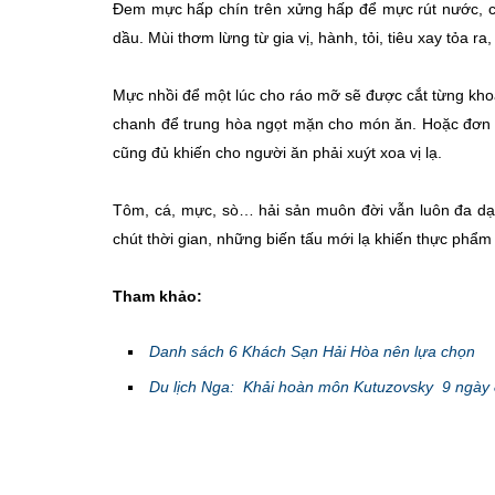
Đem mực hấp chín trên xửng hấp để mực rút nước, co
dầu. Mùi thơm lừng từ gia vị, hành, tỏi, tiêu xay tỏa
Mực nhồi để một lúc cho ráo mỡ sẽ được cắt từng khoa
chanh để trung hòa ngọt mặn cho món ăn. Hoặc đơn g
cũng đủ khiến cho người ăn phải xuýt xoa vị lạ.
Tôm, cá, mực, sò… hải sản muôn đời vẫn luôn đa dạ
chút thời gian, những biến tấu mới lạ khiến thực phẩ
Tham khảo:
Danh sách 6 Khách Sạn Hải Hòa nên lựa chọn
Du lịch Nga: Khải hoàn môn Kutuzovsky 9 ngày