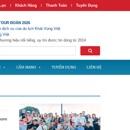
Lực
Khách Hàng
Thanh Toán
Tuyển Dụng
|
|
|
TOUR ĐOÀN 2026
 dịch vụ của du lịch Khát Vọng Việt
 Việt
hương hiệu nổi tiếng, uy tín được tin dùng từ 2014
C
CẨM NANG
TUYỂN DỤNG
LIÊN HỆ
thơm