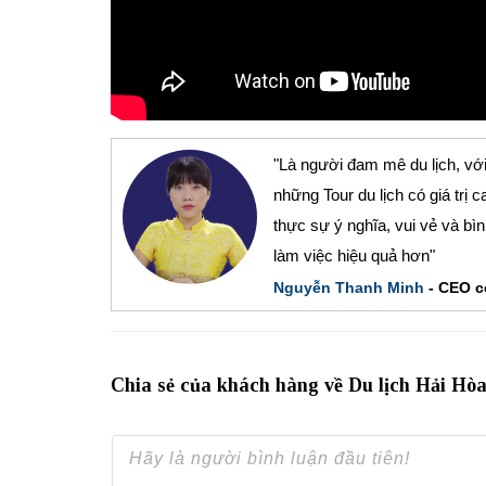
"Là người đam mê du lịch, với
những Tour du lịch có giá tr
thực sự ý nghĩa, vui vẻ và bì
làm việc hiệu quả hơn"
Nguyễn Thanh Minh
- CEO cô
Chia sẻ của khách hàng về Du lịch Hải Hò