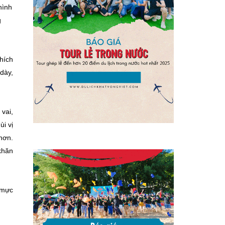
hình
g
hích
dày,
vai,
i vị
hơn.
khăn
 mực