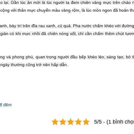
 lại. Gần lúc ăn mới là lúc người ta đem chiên vàng mực trên chảo 
 ra, cộng với thân mực chuyển màu vàng rộm, là lúc món ngon đã hoàn t
nh, bày trí trên đĩa rau xanh, củ quả. Pha nước chấm khéo với đường,
iản có khi mực nhồi đã chiên nóng sốt, chỉ cần chấm thêm chút tươn
ng và phong phú, quan trọng người đầu bếp khéo léo, sáng tạo, bỏ 
m ngày thường cũng trở nên hấp dẫn.
 8 đêm
5/5 - (1 bình chọ