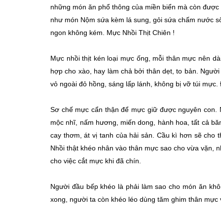
những món ăn phổ thông của miền biển mà còn được t
như món Nộm sứa kèm lá sung, gỏi sứa chấm nước sốt 
ngon không kém. Mực Nhồi Thịt Chiên !
Mực nhồi thịt kén loại mực ống, mỗi thân mực nên dà
hợp cho xào, hay làm chả bởi thân dẹt, to bản. Người
vỏ ngoài đỏ hồng, sáng lấp lánh, không bị vỡ túi mực.
Sơ chế mực cẩn thận để mực giữ được nguyên con. N
mộc nhĩ, nấm hương, miến dong, hành hoa, tất cả băm 
cay thơm, át vị tanh của hải sản. Cầu kì hơn sẽ cho
Nhồi thật khéo nhân vào thân mực sao cho vừa vặn, n
cho việc cắt mực khi đã chín.
Người đầu bếp khéo là phải làm sao cho món ăn khôn
xong, người ta còn khéo léo dùng tăm ghim thân mực v