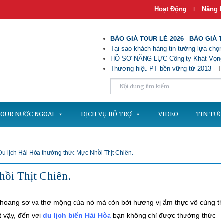
Hoạt Động
Năng 
|
BÁO GIÁ TOUR LẺ 2026
-
BÁO GIÁ 
Tại sao khách hàng tin tưởng lựa chọn
HỒ SƠ NĂNG LỰC Công ty Khát Vọng
Thương hiệu PT bền vững từ 2013
- T
OUR NƯỚC NGOÀI
DỊCH VỤ HỖ TRỢ
VIDEO
TIN TỨ
Du lịch Hải Hòa thưởng thức Mực Nhồi Thịt Chiên.
hồi Thịt Chiên.
p hoang sơ và thơ mộng của nó mà còn bởi hương vị ẩm thực vô cùng 
 vậy, đến với
du lịch biển Hải Hòa
bạn không chỉ được thưởng thức