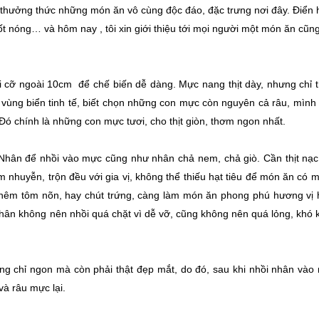
hưởng thức những món ăn vô cùng độc đáo, đặc trưng nơi đây. Điển 
nóng… và hôm nay , tôi xin giới thiệu tới mọi người một món ăn cũn
i cỡ ngoài 10cm để chế biến dễ dàng. Mực nang thịt dày, nhưng chỉ t
 vùng biển tinh tế, biết chọn những con mực còn nguyên cả râu, mình 
 Đó chính là những con mực tươi, cho thịt giòn, thơm ngon nhất.
hân để nhồi vào mực cũng như nhân chả nem, chả giò. Cần thịt nạc 
nhuyễn, trộn đều với gia vị, không thể thiếu hạt tiêu để món ăn có mù
 thêm tôm nõn, hay chút trứng, càng làm món ăn phong phú hương vị 
hân không nên nhồi quá chặt vì dễ vỡ, cũng không nên quá lỏng, khó 
g chỉ ngon mà còn phải thật đẹp mắt, do đó, sau khi nhồi nhân vào
à râu mực lại.