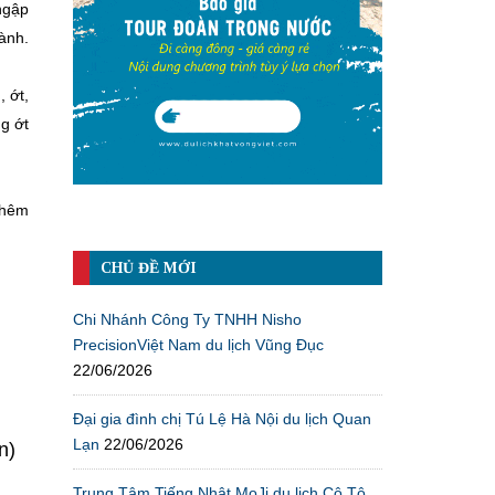
ngập
hành.
 ớt,
g ớt
thêm
CHỦ ĐỀ MỚI
Chi Nhánh Công Ty TNHH Nisho
PrecisionViệt Nam du lịch Vũng Đục
22/06/2026
Đại gia đình chị Tú Lệ Hà Nội du lịch Quan
Lạn
22/06/2026
n)
Trung Tâm Tiếng Nhật MoJi du lịch Cô Tô