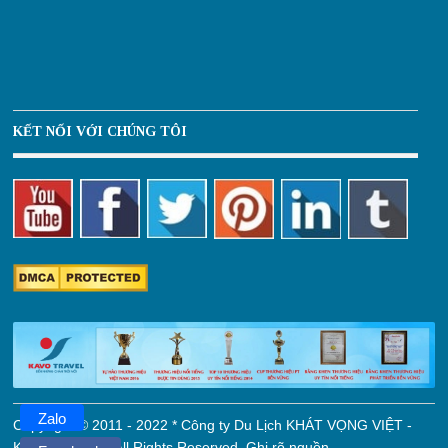
KẾT NỐI VỚI CHÚNG TÔI
Zalo
Copyright © 2011 - 2022 * Công ty Du Lịch KHÁT VỌNG VIỆT -
KAVO TRAVEL. All Rights Reserved. Ghi rõ nguồn