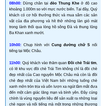
08h00:
Dừng chân tại
đèo Thung Khe
ở độ cao
khoảng 1.000m so với mực nước biển. Tại đây, Quý
khách có cơ hội thưởng thức và mua sắm các sản
vật của địa phương và hít thở những làn gió mát
trong lành thổi qua lòng hồ sông Đà và thung lũng
Ba Khan xanh mướt.
10h00:
Chụp hình với
Cung đường chữ S
nổi
tiếng tại Mộc Châu.
11h00:
Quý khách vào thăm quan
Đồi chè Trái tim
,
có lẽ khu vực đồi chè Trái Tim không chỉ là đồi chè
đẹp nhất của Cao nguyên Mộc Châu mà còn là đồi
chè đẹp nhất của Việt Nam bởi những luống chè
xanh mởn tròn trịa và uốn lượn xa ngút tầm mắt đưa
đến một cảm giác lãng mạn và bình yên. Đây cúng
chính là vùng nguyên liệu để sản xuất ra những loại
chè ngon và nổi tiếng mà một trong những thương