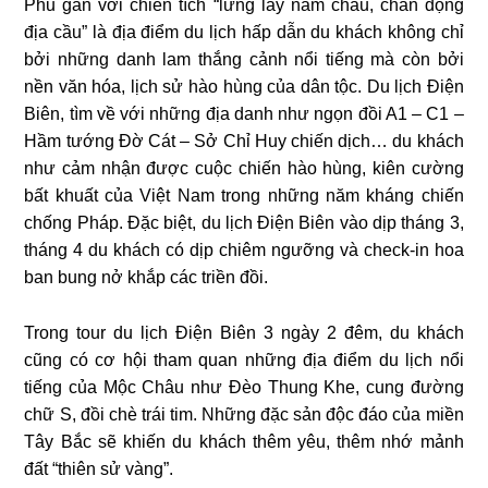
Phủ gắn với chiến tích “lừng lẫy năm châu, chấn động
địa cầu” là địa điểm du lịch hấp dẫn du khách không chỉ
bởi những danh lam thắng cảnh nổi tiếng mà còn bởi
nền văn hóa, lịch sử hào hùng của dân tộc. Du lịch Điện
Biên, tìm về với những địa danh như ngọn đồi A1 – C1 –
Hầm tướng Đờ Cát – Sở Chỉ Huy chiến dịch… du khách
như cảm nhận được cuộc chiến hào hùng, kiên cường
bất khuất của Việt Nam trong những năm kháng chiến
chống Pháp. Đặc biệt, du lịch Điện Biên vào dịp tháng 3,
tháng 4 du khách có dịp chiêm ngưỡng và check-in hoa
ban bung nở khắp các triền đồi.
Trong tour du lịch Điện Biên 3 ngày 2 đêm, du khách
cũng có cơ hội tham quan những địa điểm du lịch nổi
tiếng của Mộc Châu như Đèo Thung Khe, cung đường
chữ S, đồi chè trái tim. Những đặc sản độc đáo của miền
Tây Bắc sẽ khiến du khách thêm yêu, thêm nhớ mảnh
đất “thiên sử vàng”.