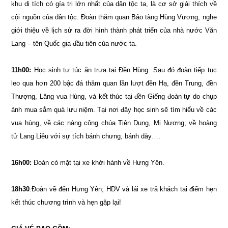
khu di tích có gía trị lớn nhất của dân tộc ta, là cơ sở giải thích về
cội nguồn của dân tộc. Đoàn thăm quan Bảo tàng Hùng Vương, nghe
giới thiệu về lịch sử ra đời hình thành phát triển của nhà nước Văn
Lang – tên Quốc gia đầu tiên của nước ta.
11h00:
Học sinh tự túc ăn trưa tại Đền Hùng. Sau đó đoàn tiếp tục
leo qua hơn 200 bậc đá thăm quan lần lượt đền Hạ, đền Trung, đền
Thượng, Lăng vua Hùng, và kết thúc tại đền Giếng đoàn tự do chụp
ảnh mua sắm quà lưu niệm. Tại nơi đây học sinh sẽ tìm hiểu về các
vua hùng, về các nàng công chúa Tiên Dung, Mị Nương, về hoàng
tử Lang Liêu với sự tích bánh chưng, bánh dày….
16h00:
Đoàn có mặt tại xe khởi hành về Hưng Yên.
18h30
:Đoàn về đến Hưng Yên; HDV và lái xe trả khách tại điểm hẹn
kết thúc chương trình và hẹn gặp lại!