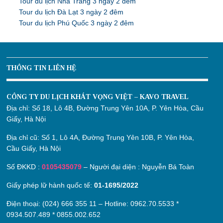
Tour du lịch Nha Trang 3 ngày 2 đêm
Tour du lịch Đà Lạt 3 ngày 2 đêm
Tour du lịch Phú Quốc 3 ngày 2 đêm
THÔNG TIN LIÊN HỆ
CÔNG TY DU LỊCH KHÁT VỌNG VIỆT – KAVO TRAVEL
Địa chỉ:
Số 18, Lô 4B, Đường Trung Yên 10A, P. Yên Hòa, Cầu
Giấy, Hà Nội
Địa chỉ cũ:
Số 1, Lô 4A, Đường Trung Yên 10B, P. Yên Hòa,
Cầu Giấy, Hà Nội
Số ĐKKD :
0105435079
– Người đại diện : Nguyễn Bá Toàn
Giấy phép lữ hành quốc tế:
01-1695/2022
Điện thoại: (024) 666 355 11 – Hotline:
0962.70.5533
*
0934.507.489
*
0855.002.652