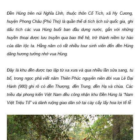
Đền Hùng trên núi Nghĩa Lĩnh, thuộc thôn Cổ Tích, xã Hy Cương,
huyện Phong Châu (Phú Thọ) là quần thể di tích lịch sử quốc gia, ghi
dấu tích các vua Hùng buổi ban đầu dựng nước, gắn với những
huyền thoại được lưu truyền qua bao thế hệ, trở thành niềm tự hào
của dân tộc ta. Hằng năm có rất nhiều tour sinh viên đến đền Hùng
dâng hương tưởng nhớ vua Hùng.
Đây là khu đền được tạo lập từ xa xưa và qua nhiều lần sửa sang, tu
bổ, trong ngọc phả viết năm Thiên Phúc nguyên niên đời vua Lê Đại
Hành (980) ghi rõ có đền Thượng, đền Trung, đền Hạ và chùa. Các
triều đại phong kiến Việt Nam đều công nhận khu Đền Hùng là “Nam
Việt Triệu Tổ” và dành ruộng giao dân sở tại cày cấy lấy hoa lợi tế lễ