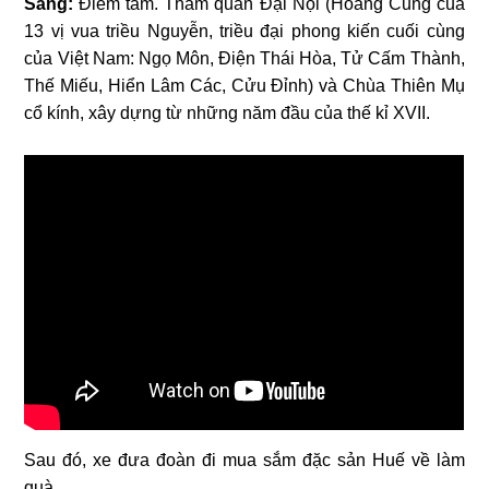
Sáng:
Điểm tâm. Tham quan Đại Nội (Hoàng Cung của
13 vị vua triều Nguyễn, triều đại phong kiến cuối cùng
của Việt Nam: Ngọ Môn, Điện Thái Hòa, Tử Cấm Thành,
Thế Miếu, Hiển Lâm Các, Cửu Đỉnh) và Chùa Thiên Mụ
cổ kính, xây dựng từ những năm đầu của thế kỉ XVII.
Sau đó, xe đưa đoàn đi mua sắm đặc sản Huế về làm
quà.