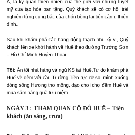
Á, là kỳ quan thiên nhiên của thế giới với những tuyệt
mỹ của tạo hóa ban tặng. Quý khách sẽ có cơ hội trải
nghiệm từng cung bậc của chốn bồng lai tiên cảnh, thiên
đình..
Sau khi khám phá các hang động thạch nhũ kỳ vĩ, Quý
khách lên xe khởi hành về Huế theo đường Trường Sơn
– Hồ Chí Minh Huyền Thoại.
Tối:
Ăn tối nhà hàng và ngủ KS tại Huế.Tự do khám phá
Huế về đêm với cầu Trường Tiền rực rỡ soi mình xuống
dòng sông Hương thơ mộng, dạo chơi chợ đêm Huế và
mua sắm hàng quà lưu niệm.
NGÀY 3 : THAM QUAN CỐ ĐÔ HUẾ – Tiễn
khách (ăn sáng, trưa)