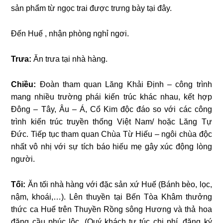
sản phẩm từ ngọc trai được trưng bày tại đây.
Đến Huế , nhận phòng nghỉ ngơi.
Trưa:
Ăn trưa tại nhà hàng.
Chiều:
Đoàn tham quan Lăng Khải Định – công trình
mang nhiều trường phái kiến trúc khác nhau, kết hợp
Đông – Tây, Âu – Á, Cổ Kim độc đáo so với các công
trình kiến trúc truyền thống Việt Nam/ hoặc Lăng Tự
Đức. Tiếp tục tham quan Chùa Từ Hiếu – ngôi chùa độc
nhất vô nhị với sự tích báo hiếu mẹ gây xúc động lòng
người.
Tối:
Ăn tối nhà hàng với đặc sản xứ Huế (Bánh bèo, lọc,
nậm, khoái,…). Lên thuyền tại Bến Tòa Khâm thưởng
thức ca Huế trên Thuyền Rồng sông Hương và thả hoa
đăng cầu phúc lộc. (Quý khách tự túc chi phí, đăng ký