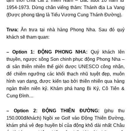
tạm thời chia cắt 2 miền Nam – Bắc suốt 20 năm từ
1954-1973. Dừng chân viếng thăm: Thánh địa La Vang
(Được phong tặng là Tiểu Vương Cung Thánh Đường).
Trưa:
Ăn trưa tại nhà hàng Phong Nha. Sau đó quý
khách sẽ tham quan:
– Option 1: ĐỘNG PHONG NHA:
Quý khách lên
thuyền, ngược sông Son chinh phục động Phong Nha –
di sản thiên nhiên thế giới được UNESCO công nhận,
để chiêm ngưỡng các khối thạch nhũ tuyệt đẹp, muôn
hình vạn dạng, được kiến tạo bởi thiên nhiên qua hàng
ngàn thiên niên kỷ. Khám phá hang Bi Ký, Cô Tiên &
Cung Đình…
– Option 2: ĐỘNG THIÊN ĐƯỜNG:
(phụ thu
150.000đ/khách) Ngồi xe Golf vào Động Thiên Đường,
khám phá vẻ đẹp huyền bí của động khô dài nhất Châu