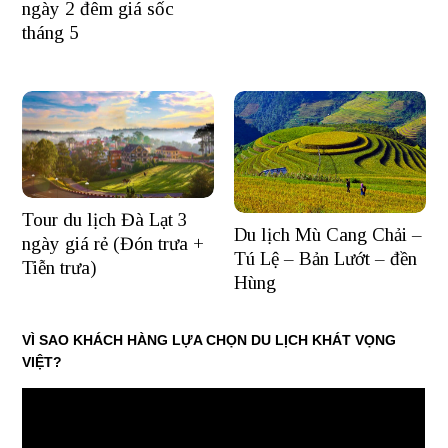
ngày 2 đêm giá sốc
tháng 5
Tour du lịch Đà Lạt 3
Du lịch Mù Cang Chải –
ngày giá rẻ (Đón trưa +
Tú Lệ – Bản Lướt – đền
Tiễn trưa)
Hùng
VÌ SAO KHÁCH HÀNG LỰA CHỌN DU LỊCH KHÁT VỌNG
VIỆT?