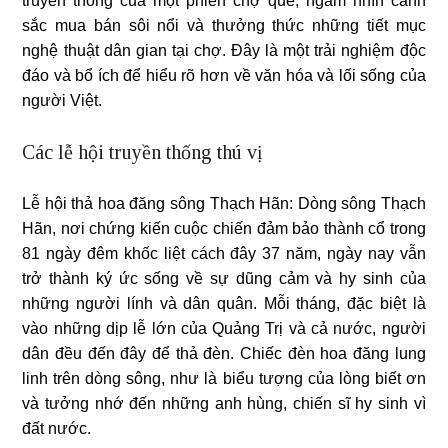
truyền thống của một phiên chợ quê, ngắm nhìn cảnh
sắc mua bán sôi nổi và thưởng thức những tiết mục
nghệ thuật dân gian tại chợ. Đây là một trải nghiệm độc
đáo và bổ ích để hiểu rõ hơn về văn hóa và lối sống của
người Việt.
Các lễ hội truyền thống thú vị
Lễ hội thả hoa đăng sông Thạch Hãn: Dòng sông Thạch
Hãn, nơi chứng kiến cuộc chiến đảm bảo thành cổ trong
81 ngày đêm khốc liệt cách đây 37 năm, ngày nay vẫn
trở thành ký ức sống về sự dũng cảm và hy sinh của
những người lính và dân quân. Mỗi tháng, đặc biệt là
vào những dịp lễ lớn của Quảng Trị và cả nước, người
dân đều đến đây để thả đèn. Chiếc đèn hoa đăng lung
linh trên dòng sông, như là biểu tượng của lòng biết ơn
và tưởng nhớ đến những anh hùng, chiến sĩ hy sinh vì
đất nước.