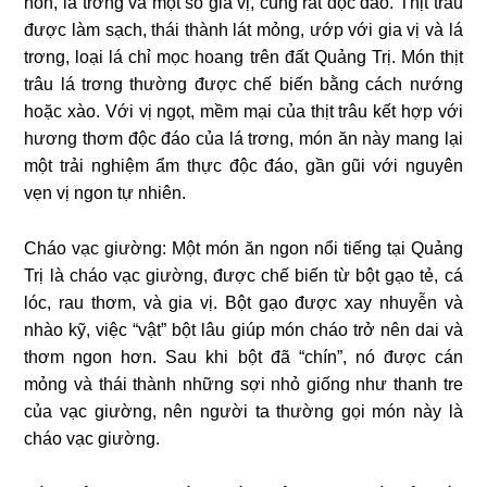
non, lá trơng và một số gia vị, cũng rất độc đáo. Thịt trâu
được làm sạch, thái thành lát mỏng, ướp với gia vị và lá
trơng, loại lá chỉ mọc hoang trên đất Quảng Trị. Món thịt
trâu lá trơng thường được chế biến bằng cách nướng
hoặc xào. Với vị ngọt, mềm mại của thịt trâu kết hợp với
hương thơm độc đáo của lá trơng, món ăn này mang lại
một trải nghiệm ẩm thực độc đáo, gần gũi với nguyên
vẹn vị ngon tự nhiên.
Cháo vạc giường: Một món ăn ngon nổi tiếng tại Quảng
Trị là cháo vạc giường, được chế biến từ bột gạo tẻ, cá
lóc, rau thơm, và gia vị. Bột gạo được xay nhuyễn và
nhào kỹ, việc “vật” bột lâu giúp món cháo trở nên dai và
thơm ngon hơn. Sau khi bột đã “chín”, nó được cán
mỏng và thái thành những sợi nhỏ giống như thanh tre
của vạc giường, nên người ta thường gọi món này là
cháo vạc giường.