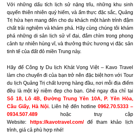
Với những dấu tích lịch sử nặng trĩu, những khu sinh
quyển thiên nhiên quý hiếm, và ẩm thực đặc sắc, Quảng
Trị hứa hẹn mang đến cho du khách một hành trình đậm
chất trải nghiệm và khám phá. Hãy cùng chúng tôi khám
phá những di sản lịch sử vĩ đại, đắm chìm trong phong
cảnh tự nhiên hùng vĩ, và thưởng thức hương vị đặc sản
tinh tế của đất đỏ miền Trung này.
Hãy để Công ty Du lịch Khát Vọng Việt – Kavo Travel
làm cho chuyến đi của bạn trở nên đặc biệt hơn với Tour
du lịch Quảng Trị chất lượng hàng đầu, nơi mỗi địa điểm
đều là một kỷ niệm đẹp cho bạn. Ghé ngay địa chỉ tại
Số 18, Lô 4B, Đường Trung Yên 10A, P. Yên Hòa,
Cầu Giấy, Hà Nội
. Liên hệ đến hotline
0962.70.5333 –
0934.507.489
hoặc truy cập
Website:
https://kavotravel.com/
để tham khảo lịch
trình, giá cả phù hợp nhé!