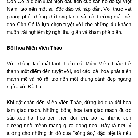
Cồn Cỏ là điểm xuất hiện đầu tiên của san hô đỏ tại Việt
Nam, tạo nên một sự độc đáo và hấp dẫn. Với thực vật
phong phú, không khí trong lành, và môi trường mát mẻ,
đảo Cồn Cỏ là lựa chọn tuyệt vời cho những du khách
muốn trải nghiệm kỳ nghỉ thư giãn và khám phá biển.
Đồi hoa Miền Viên Thảo
Với không khí mát lạnh hiếm có, Miền Viên Thảo trở
thành một điểm đến tuyệt vời, nơi các loài hoa phát triển
mạnh mẽ và nở rộ, tạo nên một khung cảnh đẹp ngang
ngửa với Đà Lạt.
Khi đặt chân đến Miền Viên Thảo, đừng bỏ qua đồi hoa
tam giác mạch. Những bông hoa tam giác mạch được
sắp xếp hài hòa trên triền đồi lớn, tạo ra những con
đường nhỏ mênh mang giữa đồng hoa. Đây là nơi lý
tưởng cho những tín đồ của “sống ảo,” đặc biệt là nếu