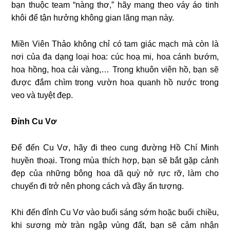
bạn thuộc team “nàng thơ,” hãy mang theo váy áo tinh
khôi để tận hưởng không gian lãng mạn này.
Miền Viên Thảo không chỉ có tam giác mạch mà còn là
nơi của đa dạng loại hoa: cúc hoạ mi, hoa cánh bướm,
hoa hồng, hoa cải vàng,… Trong khuôn viên hồ, bạn sẽ
được đắm chìm trong vườn hoa quanh hồ nước trong
veo và tuyệt đẹp.
Đỉnh Cu Vơ
Để đến Cu Vơ, hãy đi theo cung đường Hồ Chí Minh
huyền thoại. Trong mùa thích hợp, bạn sẽ bắt gặp cảnh
đẹp của những bông hoa dã quỳ nở rực rỡ, làm cho
chuyến đi trở nên phong cách và đầy ấn tượng.
Khi đến đỉnh Cu Vơ vào buổi sáng sớm hoặc buổi chiều,
khi sương mờ tràn ngập vùng đất, bạn sẽ cảm nhận