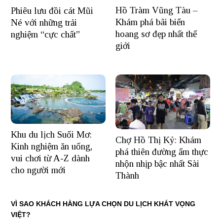
Hồ Tràm Vũng Tàu –
Phiêu lưu đồi cát Mũi
Khám phá bãi biển
Né với những trải
hoang sơ đẹp nhất thế
nghiệm “cực chất”
giới
Khu du lịch Suối Mơ:
Chợ Hồ Thị Kỷ: Khám
Kinh nghiệm ăn uống,
phá thiên đường ẩm thực
vui chơi từ A-Z dành
nhộn nhịp bậc nhất Sài
cho người mới
Thành
VÌ SAO KHÁCH HÀNG LỰA CHỌN DU LỊCH KHÁT VỌNG
VIỆT?