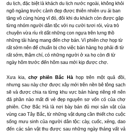
du lịch, đặc biệt là khách du lịch nước ngoài, không khỏi
ngõ ngàng trước cảnh đẹp được thiên nhiên ưu ái ban
tặng vô cùng hùng vĩ đó, đôi khi du khách còn được gặp
từng nhóm người dân tộc với nụ cười tươi rói, vừa trò
chuyện vừa ríu rít dắt những con ngựa trên lưng thồ
những tải hàng mang đến chợ bán. Vì phiên chợ họp từ
rất sớm nên để chuẩn bị cho việc bán hàng họ phải đi từ
rất sớm, thậm chí, có những người ở xa họ còn đi từ
ngày hôm trước đến hôm sau mới kịp được chợ.
Xưa kia,
chợ phiên Bắc Hà
họp trên một quả đồi,
nhưng sau này chợ được xây mới trên nền bê tông sạch
sẽ và được chia ra từng khu vực bán hàng riêng rẽ nên
đã phần nào mất đi vẻ đẹp nguyên sơ vốn có của chợ
phiên. Chợ Bắc Hà là nơi bày bán đủ mọi sản vật của
vùng cao Tây Bắc, từ những vật dụng cần thiết cho cuộc
sống mưu sinh của người dân tộc: cày, cuốc, xẻng, dao
đến các sản vật thu được sau những ngày tháng vất vả