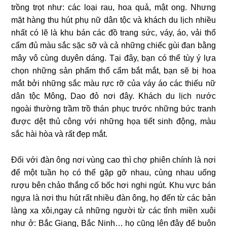
trồng trọt như: các loại rau, hoa quả, mật ong. Nhưng
mặt hàng thu hút phụ nữ dân tộc và khách du lịch nhiều
nhất có lẽ là khu bán các đồ trang sức, váy, áo, vải thổ
cẩm đủ màu sắc sặc sỡ và cả những chiếc gùi đan bằng
mây vô cùng duyên dáng. Tại đây, bạn có thể tùy ý lựa
chọn những sản phẩm thổ cẩm bắt mắt, bạn sẽ bị hoa
mắt bởi những sắc màu rực rỡ của váy áo các thiếu nữ
dân tộc Mông, Dao đỏ nơi đây. Khách du lịch nước
ngoài thường trầm trồ thán phục trước những bức tranh
được dệt thủ công với những họa tiết sinh động, màu
sắc hài hòa và rất đẹp mắt.
Đối với đàn ông nơi vùng cao thì chợ phiên chính là nơi
để một tuần họ có thể gặp gỡ nhau, cùng nhau uống
rượu bên chảo thắng cố bốc hơi nghi ngút. Khu vực bán
ngựa là nơi thu hút rất nhiều đàn ông, họ đến từ các bản
làng xa xôi,ngay cả những người từ các tỉnh miền xuôi
như ở: Bắc Giang, Bắc Ninh… họ cũng lên đây để buôn