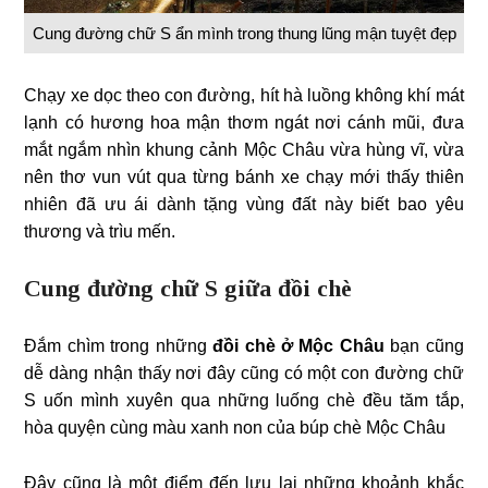
Cung đường chữ S ẩn mình trong thung lũng mận tuyệt đẹp
Chạy xe dọc theo con đường, hít hà luồng không khí mát
lạnh có hương hoa mận thơm ngát nơi cánh mũi, đưa
mắt ngắm nhìn khung cảnh Mộc Châu vừa hùng vĩ, vừa
nên thơ vun vút qua từng bánh xe chạy mới thấy thiên
nhiên đã ưu ái dành tặng vùng đất này biết bao yêu
thương và trìu mến.
Cung đường chữ S giữa đồi chè
Đắm chìm trong những
đồi chè ở Mộc Châu
bạn cũng
dễ dàng nhận thấy nơi đây cũng có một con đường chữ
S uốn mình xuyên qua những luống chè đều tăm tắp,
hòa quyện cùng màu xanh non của búp chè Mộc Châu
Đây cũng là một điểm đến lưu lại những khoảnh khắc