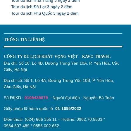
Tour du lịch Nha Trang 3 ngày 2 đêm
Tour du lịch Đà Lạt 3 ngày 2 đêm
Tour du lịch Phú Quốc 3 ngày 2 đêm
THÔNG TIN LIÊN HỆ
CÔNG TY DU LỊCH KHÁT VỌNG VIỆT – KAVO TRAVEL
Địa chỉ:
Số 18, Lô 4B, Đường Trung Yên 10A, P. Yên Hòa, Cầu
Giấy, Hà Nội
Địa chỉ cũ:
Số 1, Lô 4A, Đường Trung Yên 10B, P. Yên Hòa,
Cầu Giấy, Hà Nội
Số ĐKKD :
0105435079
– Người đại diện : Nguyễn Bá Toàn
Giấy phép lữ hành quốc tế:
01-1695/2022
Điện thoại: (024) 666 355 11 – Hotline:
0962.70.5533
*
0934.507.489
*
0855.002.652