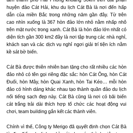
huyện đảo Cát Hải, khu du lịch Cát Bà là nơi đến hấp
dẫn của miền Bắc trong những năm gần đây. Từ trên
cao nhìn xuống là 367 hòn đảo lớn nhỏ nằm nhấp nhô
trên mặt nước trong xanh. Cát Bà là hòn đảo lớn nhất có
diện tích gần 300 km2 đây là nơi tập trung các nhà nghỉ,
khách sạn và các dịch vụ nghỉ ngơi giải trí tiện ích nằm
kề sát bờ biển.
Cát Bà được thiên nhiên ban tặng cho rất nhiều các hòn
đảo nhỏ có tên gọi riêng đặc sắc: hòn Cát Ông, hòn Cát
Đuối, hòn Mây, hòn Quai Xanh, hòn Tai Kéo… mỗi hòn
đảo có hình dáng khác nhau tạo thành quần đảo du lịch
nổi tiếng sạch đẹp này. Cát Bà cũng là nơi có bãi biển
cát trắng trải dài thích hợp tổ chức các hoạt động vui
chơi, team building gắn kết các thành viên.
Chính vì thế, Công ty Merigo đã quyết định chọn Cát Bà