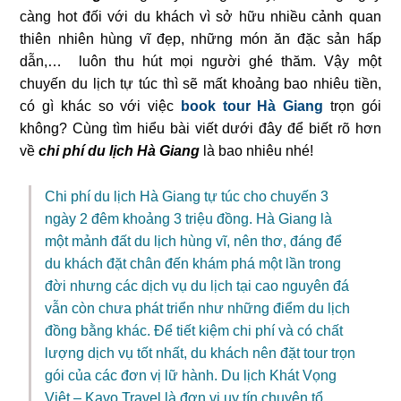
càng hot đối với du khách vì sở hữu nhiều cảnh quan
thiên nhiên hùng vĩ đẹp, những món ăn đặc sản hấp
dẫn,… luôn thu hút mọi người ghé thăm. Vậy một
chuyến du lịch tự túc thì sẽ mất khoảng bao nhiêu tiền,
có gì khác so với việc
book tour Hà Giang
trọn gói
không? Cùng tìm hiểu bài viết dưới đây để biết rõ hơn
về
chi phí du lịch Hà Giang
là bao nhiêu nhé!
Chi phí du lịch Hà Giang tự túc cho chuyến 3
ngày 2 đêm khoảng 3 triệu đồng. Hà Giang là
một mảnh đất du lịch hùng vĩ, nên thơ, đáng để
du khách đặt chân đến khám phá một lần trong
đời nhưng các dịch vụ du lịch tại cao nguyên đá
vẫn còn chưa phát triển như những điểm du lịch
đồng bằng khác. Để tiết kiệm chi phí và có chất
lượng dịch vụ tốt nhất, du khách nên đặt tour trọn
gói của các đơn vị lữ hành. Du lịch Khát Vọng
Việt – Kavo Travel là đơn vị uy tín chuyên tổ