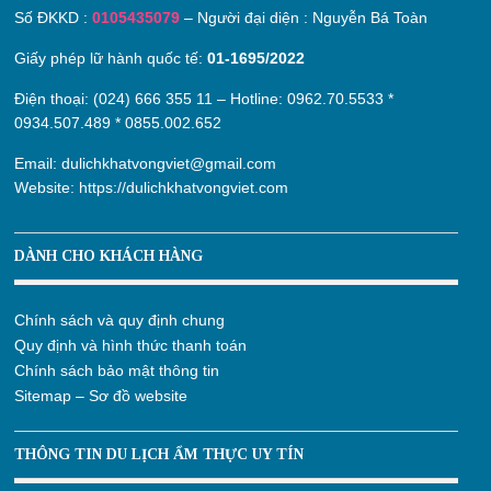
Số ĐKKD :
0105435079
– Người đại diện : Nguyễn Bá Toàn
Giấy phép lữ hành quốc tế:
01-1695/2022
Điện thoại: (024) 666 355 11 – Hotline:
0962.70.5533
*
0934.507.489
*
0855.002.652
Email:
dulichkhatvongviet@gmail.com
Website:
https://dulichkhatvongviet.com
DÀNH CHO KHÁCH HÀNG
Chính sách và quy định chung
Quy định và hình thức thanh toán
Chính sách bảo mật thông tin
Sitemap – Sơ đồ website
THÔNG TIN DU LỊCH ẨM THỰC UY TÍN