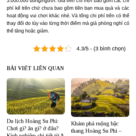
3.000.000 đồng/người. Gía trên chỉ mới bao gồm các chi
phí kể trên chứ chưa bao gồm tiền bạn mua quà và các
hoạt động vui chơi khác nhé. Và tổng chi phí trên có thể
thay đổi do tùy vào từng thời điểm mà giá phòng nghỉ có
thể tăng hoặc giảm.
4.3/5 - (3 bình chọn)
BÀI VIẾT LIÊN QUAN
Du lịch Hoàng Su Phì:
Khám phá ruộng bậc
Chơi gì? ăn gì? ở đâu?
thang Hoàng Su Phì –
Kinh nghiệm chi tiết từ A