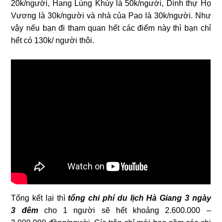
20k/người, Hang Lùng Khúy là 50k/người, Dinh thự Họ
Vương là 30k/người và nhà của Pao là 30k/người. Như
vậy nếu bạn đi tham quan hết các điểm này thì bạn chỉ
hết có 130k/ người thôi.
Tổng kết lại thì
tổng chi phí du lịch Hà Giang 3 ngày
3 đêm
cho 1 người sẽ hết khoảng 2.600.000 –