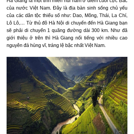
Hà Giang là một tỉnh miền núi nằm ở điểm cuối cực Bắc
của nước Việt Nam. Đây là địa bàn sinh sống chủ yếu
của các dân tộc thiểu số như: Dao, Mông, Thái, La Chí,
Lô Lô,… Từ thủ đô Hà Nội di chuyển đến Hà Giang bạn
sẽ phải di chuyển 1 quãng đường dài 300 km. Như đã
giới thiệu ở trên thì Hà Giang nổi tiếng với nhiều cao
nguyên đá hùng vĩ, tráng lệ bậc nhất Việt Nam.