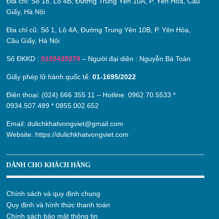
Địa chỉ:
Số 18, Lô 4B, Đường Trung Yên 10A, P. Yên Hòa, Cầu
Giấy, Hà Nội
Địa chỉ cũ:
Số 1, Lô 4A, Đường Trung Yên 10B, P. Yên Hòa,
Cầu Giấy, Hà Nội
Số ĐKKD :
0105435079
– Người đại diện : Nguyễn Bá Toàn
Giấy phép lữ hành quốc tế:
01-1695/2022
Điện thoại: (024) 666 355 11 – Hotline:
0962.70.5533
*
0934.507.489
*
0855.002.652
Email:
dulichkhatvongviet@gmail.com
Website:
https://dulichkhatvongviet.com
DÀNH CHO KHÁCH HÀNG
Chính sách và quy định chung
Quy định và hình thức thanh toán
Chính sách bảo mật thông tin