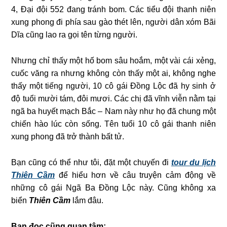
4, Đại đội 552 đang tránh bom. Các tiểu đội thanh niên
xung phong đi phía sau gào thét lên, người dân xóm Bãi
Dĩa cũng lao ra gọi tên từng người.
Nhưng chỉ thấy một hố bom sâu hoắm, một vài cái xẻng,
cuốc văng ra nhưng không còn thấy một ai, không nghe
thấy một tiếng người, 10 cô gái Đồng Lộc đã hy sinh ở
độ tuổi mười tám, đôi mươi. Các chị đã vĩnh viễn nằm tại
ngã ba huyết mạch Bắc – Nam này như họ đã chung một
chiến hào lúc còn sống. Tên tuổi 10 cô gái thanh niên
xung phong đã trở thành bất tử.
Bạn cũng có thể như tôi, đặt một chuyến đi
tour du lịch
Thiên Cầm
để hiểu hơn về câu truyện cảm động về
những cô gái Ngã Ba Đồng Lộc này. Cũng không xa
biển
Thiên Cầm
lắm đâu.
Bạn đọc cũng quan tâm: