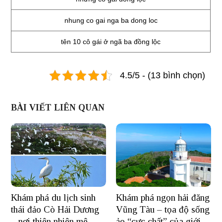
nhung co gai nga ba dong loc
tên 10 cô gái ở ngã ba đồng lộc
4.5/5 - (13 bình chọn)
BÀI VIẾT LIÊN QUAN
Khám phá du lịch sinh
Khám phá ngọn hải đăng
thái đảo Cò Hải Dương
Vũng Tàu – tọa độ sống
– nơi thiên nhiên mê
ảo “cực chất” của giới