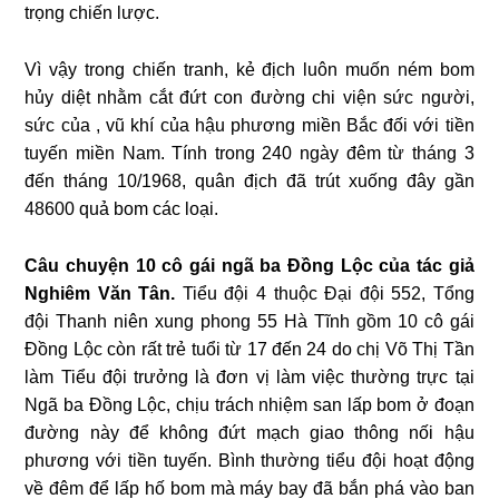
trọng chiến lược.
Vì vậy trong chiến tranh, kẻ địch luôn muốn ném bom
hủy diệt nhằm cắt đứt con đường chi viện sức người,
sức của , vũ khí của hậu phương miền Bắc đối với tiền
tuyến miền Nam. Tính trong 240 ngày đêm từ tháng 3
đến tháng 10/1968, quân địch đã trút xuống đây gần
48600 quả bom các loại.
Câu chuyện 10 cô gái ngã ba Đồng Lộc của tác giả
Nghiêm Văn Tân.
Tiểu đội 4 thuộc Đại đội 552, Tổng
đội Thanh niên xung phong 55 Hà Tĩnh gồm 10 cô gái
Đồng Lộc còn rất trẻ tuổi từ 17 đến 24 do chị Võ Thị Tần
làm Tiểu đội trưởng là đơn vị làm việc thường trực tại
Ngã ba Đồng Lộc, chịu trách nhiệm san lấp bom ở đoạn
đường này để không đứt mạch giao thông nối hậu
phương với tiền tuyến. Bình thường tiểu đội hoạt động
về đêm để lấp hố bom mà máy bay đã bắn phá vào ban