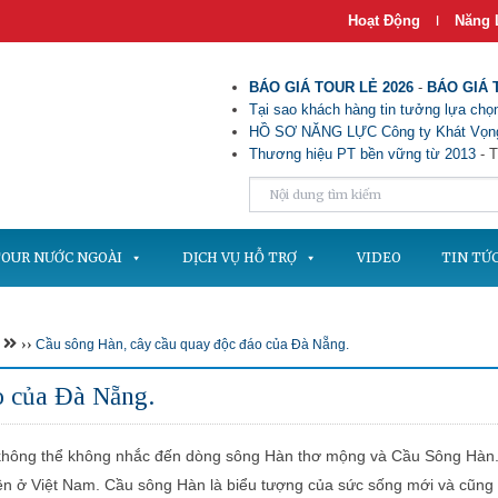
Hoạt Động
Năng 
|
BÁO GIÁ TOUR LẺ 2026
-
BÁO GIÁ 
Tại sao khách hàng tin tưởng lựa chọn
HỒ SƠ NĂNG LỰC Công ty Khát Vọng
Thương hiệu PT bền vững từ 2013
- T
OUR NƯỚC NGOÀI
DỊCH VỤ HỖ TRỢ
VIDEO
TIN TỨ
››
Cầu sông Hàn, cây cầu quay độc đáo của Đà Nẵng.
o của Đà Nẵng.
hông thể không nhắc đến dòng sông Hàn thơ mộng và Cầu Sông Hàn
ên ở Việt Nam. Cầu sông Hàn là biểu tượng của sức sống mới và cũng 