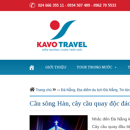
024 666 355 11 - 0934 507 489 -
0962 70 5533
GIỚI THIỆU
TOUR TRONG NƯỚC
T
››
Trang chủ
Đà Nẵng
,
Địa điểm du lịch Đà Nẵng
,
Tin tức
Cầu sông Hàn, cây cầu quay độc đá
Nhắc đến Đà Nẵng k
Cây cầu quay đầu ti