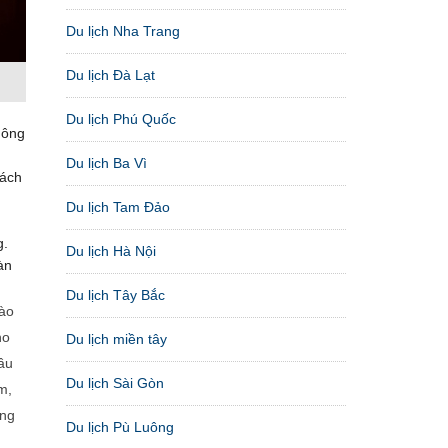
Du lịch Nha Trang
Du lịch Đà Lạt
Du lịch Phú Quốc
hông
Du lịch Ba Vì
tách
Du lịch Tam Đảo
g.
Du lịch Hà Nội
àn
Du lịch Tây Bắc
vào
ho
Du lịch miền tây
cầu
Du lịch Sài Gòn
m,
ông
Du lịch Pù Luông