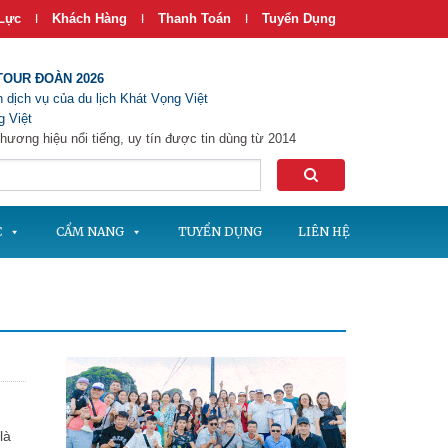
Lực
Khách Hàng
Thanh Toán
Tuyển Dụng
|
|
|
TOUR ĐOÀN 2026
 dịch vụ của du lịch Khát Vọng Việt
 Việt
hương hiệu nổi tiếng, uy tín được tin dùng từ 2014
C
CẨM NANG
TUYỂN DỤNG
LIÊN HỆ
.
là