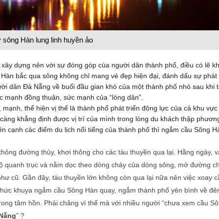
 sông Hàn lung linh huyền ảo
xây dựng nên với sự đóng góp của người dân thành phố, điều có lẽ k
g Hàn bắc qua sông không chỉ mang vẻ đẹp hiện đại, đánh dấu sự phát
ười dân Đà Nẵng về buổi đầu gian khó của một thành phố nhỏ sau khi 
c mạnh đồng thuận, sức mạnh của “lòng dân”.
mạnh, thể hiện vị thế là thành phố phát triển động lực của cả khu vực
àng khẳng định được vị trí của mình trong lòng du khách thập phươn
 cạnh các điểm du lịch nổi tiếng của thành phố thì ngắm cầu Sông H
thông đường thủy, khơi thông cho các tàu thuyền qua lại. Hằng ngày, 
độ quanh trục và nằm dọc theo dòng chảy của dòng sông, mở đường c
 như cũ. Gần đây, tàu thuyền lớn không còn qua lại nữa nên việc xoay 
. Thức khuya ngắm cầu Sông Hàn quay, ngắm thành phố yên bình về đê
 trong tâm hồn. Phải chăng vì thế mà với nhiều người “chưa xem cầu S
Nẵng
” ?