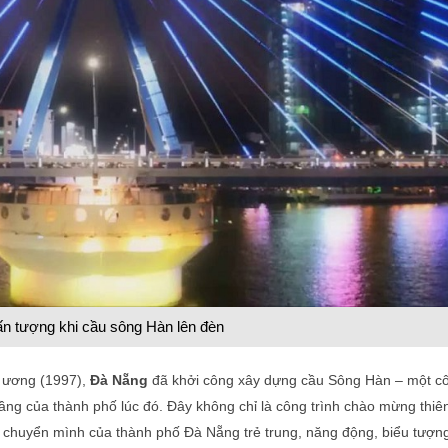
n tượng khi cầu sông Hàn lên đèn
g ương (1997),
Đà Nẵng
đã khởi công xây dựng cầu Sông Hàn – một c
tầng của thành phố lúc đó. Đây không chỉ là công trình chào mừng thiê
 chuyển mình của thành phố Đà Nẵng trẻ trung, năng động, biểu tượn