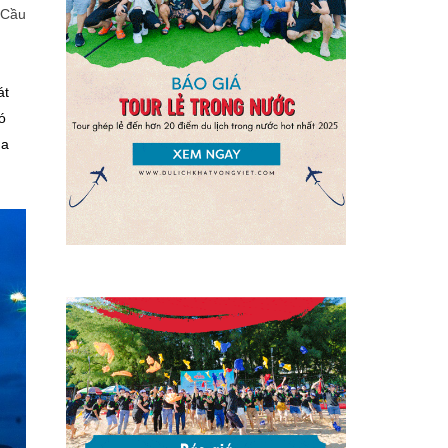
 Cầu
át
ó
ủa