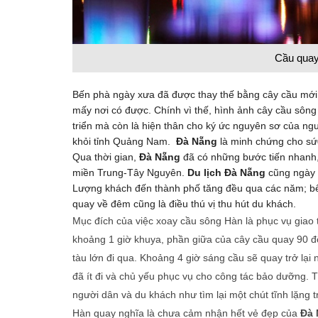
Cầu quay
Bến phà ngày xưa đã được thay thế bằng cây cầu mới 
mấy nơi có được. Chính vì thế, hình ảnh cây cầu sôn
triển mà còn là hiện thân cho ký ức nguyên sơ của ng
khỏi tỉnh Quảng Nam.
Đà Nẵng
là minh chứng cho sứ
Qua thời gian,
Đà Nẵng
đã có những bước tiến nhanh, 
miền Trung-Tây Nguyên.
Du lịch Đà Nẵng
cũng ngày c
Lượng khách đến thành phố tăng đều qua các năm; bên
quay về đêm cũng là điều thú vị thu hút du khách.
Mục đích của việc xoay cầu sông Hàn là phục vụ giao 
khoảng 1 giờ khuya, phần giữa của cây cầu quay 90 
tàu lớn đi qua. Khoảng 4 giờ sáng cầu sẽ quay trở lại
đã ít đi và chủ yếu phục vụ cho công tác bảo dưỡng
người dân và du khách như tìm lại một chút tĩnh lặng
Hàn quay nghĩa là chưa cảm nhận hết vẻ đẹp của
Đà 