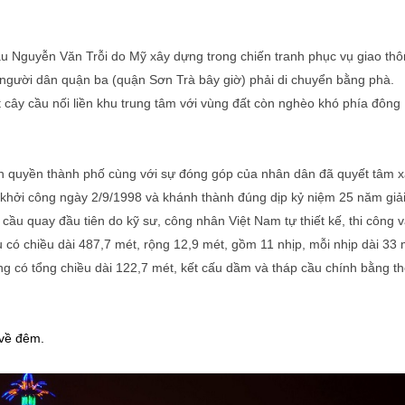
ầu Nguyễn Văn Trỗi do Mỹ xây dựng trong chiến tranh phục vụ giao th
 người dân quận ba (quận Sơn Trà bây giờ) phải di chuyển bằng phà.
ây cầu nối liền khu trung tâm với vùng đất còn nghèo khó phía đông
nh quyền thành phố cùng với sự đóng góp của nhân dân đã quyết tâm 
hởi công ngày 2/9/1998 và khánh thành đúng dịp kỷ niệm 25 năm giả
ầu quay đầu tiên do kỹ sư, công nhân Việt Nam tự thiết kế, thi công 
 có chiều dài 487,7 mét, rộng 12,9 mét, gồm 11 nhịp, mỗi nhịp dài 33 
ng có tổng chiều dài 122,7 mét, kết cấu dầm và tháp cầu chính bằng th
 về đêm.