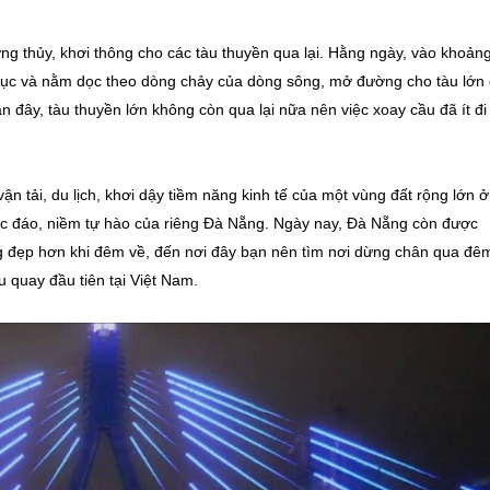
g thủy, khơi thông cho các tàu thuyền qua lại. Hằng ngày, vào khoản
rục và nằm dọc theo dòng chảy của dòng sông, mở đường cho tàu lớn 
n đây, tàu thuyền lớn không còn qua lại nữa nên việc xoay cầu đã ít đi
n tải, du lịch, khơi dậy tiềm năng kinh tế của một vùng đất rộng lớn ở
ộc đáo, niềm tự hào của riêng Đà Nẵng. Ngày nay, Đà Nẵng còn được
 đẹp hơn khi đêm về, đến nơi đây bạn nên tìm nơi dừng chân qua đê
 quay đầu tiên tại Việt Nam.