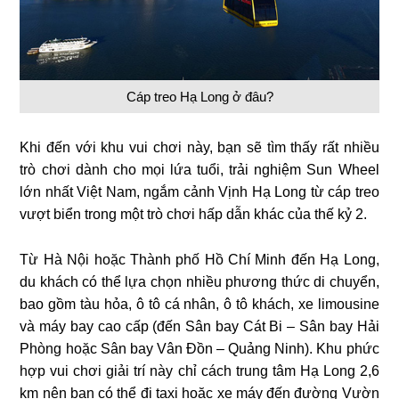
Cáp treo Hạ Long ở đâu?
Khi đến với khu vui chơi này, bạn sẽ tìm thấy rất nhiều
trò chơi dành cho mọi lứa tuổi, trải nghiệm Sun Wheel
lớn nhất Việt Nam, ngắm cảnh Vịnh Hạ Long từ cáp treo
vượt biển trong một trò chơi hấp dẫn khác của thế kỷ 2.
Từ Hà Nội hoặc Thành phố Hồ Chí Minh đến Hạ Long,
du khách có thể lựa chọn nhiều phương thức di chuyển,
bao gồm tàu ​​hỏa, ô tô cá nhân, ô tô khách, xe limousine
và máy bay cao cấp (đến Sân bay Cát Bi – Sân bay Hải
Phòng hoặc Sân bay Vân Đồn – Quảng Ninh). Khu phức
hợp vui chơi giải trí này chỉ cách trung tâm Hạ Long 2,6
km nên bạn có thể đi taxi hoặc xe máy đến đường Vườn