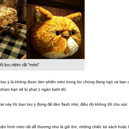
ồ lưu niệm rất “mèo”
à lưu ý là không được làm phiền mèo trong lúc chúng đang ngủ và bạn c
phạm bạn sẽ bị phạt 1 ngàn baht đó.
 này thì bạn lưu ý đừng để đèn flash nhé, điều đó không tốt cho sức
iện hình mèo rất dễ thương như là gối ôm, những chiếc túi xách hoặc 