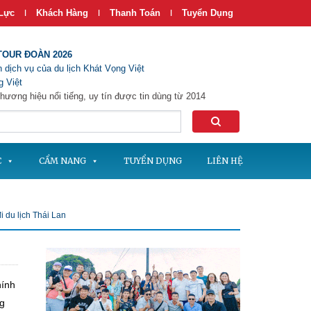
Lực
Khách Hàng
Thanh Toán
Tuyển Dụng
|
|
|
TOUR ĐOÀN 2026
 dịch vụ của du lịch Khát Vọng Việt
 Việt
hương hiệu nổi tiếng, uy tín được tin dùng từ 2014
C
CẨM NANG
TUYỂN DỤNG
LIÊN HỆ
 du lịch Thái Lan
hính
ng