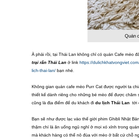
Quán c
À phải rồi, tại Thái Lan không chỉ có quán Cafe mèo đâ
trại rắn Thái Lan
ở link
https://dulichkhatvongviet.com
lich-thai-lan/
bạn nhé.
Không gian quán cafe mèo Purr Cat được người ta chi
thiết kế dành riêng cho những bé mèo để được chăm s
cũng là địa điểm để du khách đi
du lịch Thái Lan
tới
Bạn sẽ như được lạc vào thế giới phim Ghibli Nhật B
thậm chí là ăn uống ngủ nghỉ ở mọi xó xỉnh trong quá
mà khách hàng có thể nô đùa với mèo ở bất cứ chỗ ng