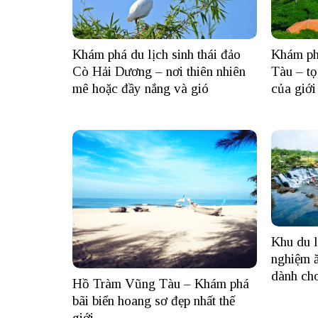
Khám phá du lịch sinh thái đảo
Khám ph
Cò Hải Dương – nơi thiên nhiên
Tàu – tọ
mê hoặc đầy nắng và gió
của giới 
Khu du l
nghiệm ă
dành ch
Hồ Tràm Vũng Tàu – Khám phá
bãi biển hoang sơ đẹp nhất thế
giới