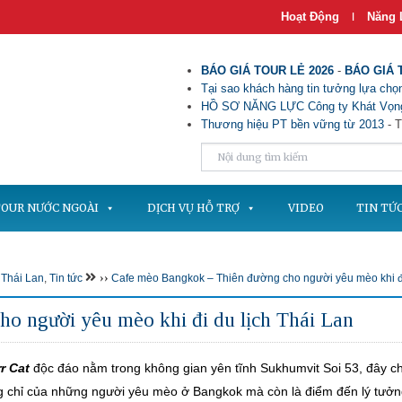
Hoạt Động
Năng 
|
BÁO GIÁ TOUR LẺ 2026
-
BÁO GIÁ 
Tại sao khách hàng tin tưởng lựa chọn
HỒ SƠ NĂNG LỰC Công ty Khát Vọng
Thương hiệu PT bền vững từ 2013
- T
OUR NƯỚC NGOÀI
DỊCH VỤ HỖ TRỢ
VIDEO
TIN TỨ
››
,
Thái Lan
,
Tin tức
Cafe mèo Bangkok – Thiên đường cho người yêu mèo khi đi
o người yêu mèo khi đi du lịch Thái Lan
r Cat
độc đáo nằm trong không gian yên tĩnh Sukhumvit Soi 53, đây c
g chỉ của những người yêu mèo ở Bangkok mà còn là điểm đến lý tưở