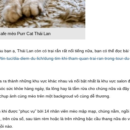
afe mèo Purr Cat Thái Lan
u bạn ạ, Thái Lan còn có trại rắn rất nổi tiếng nữa, bạn có thể đọc bài
/tin-tuc/dia-diem-du-lich/dung-tim-khi-tham-quan-trai-ran-trong-tour-du
a ra thành những khu vực khác nhau và nổi bật nhất là khu vực salon 
óc sức khỏe hàng ngày, tỉa lông hay là tắm rửa cho chúng nữa và đây
 chụp ảnh cùng mèo trên một backgroud vô cùng dễ thương.
ản khi được “phục vụ” bởi 14 nhân viên mèo mập mạp, chúng nằm, ngồi
n, trên cửa sổ, sau tám rèm hoặc là trên những bậc cầu thang nữa do 
ồi nào.