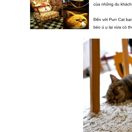
của những du khách 
Đến với Purr Cat bạ
béo ú ụ lại vừa có t