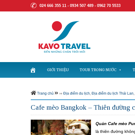
024 666 355 11 - 0934 507 489 -
0962 70 5533
GIỚI THIỆU
TOUR TRONG NƯỚC
T
››
Trang chủ
Địa điểm du lịch
,
Địa điểm du lịch Thái Lan
Cafe mèo Bangkok – Thiên đường ch
Quán Cafe mèo Pur
là thiên đường khôn