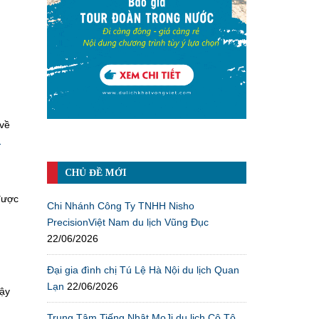
 về
-
CHỦ ĐỀ MỚI
được
Chi Nhánh Công Ty TNHH Nisho
PrecisionViệt Nam du lịch Vũng Đục
22/06/2026
Đại gia đình chị Tú Lệ Hà Nội du lịch Quan
Lạn
22/06/2026
vậy
Trung Tâm Tiếng Nhật MoJi du lịch Cô Tô