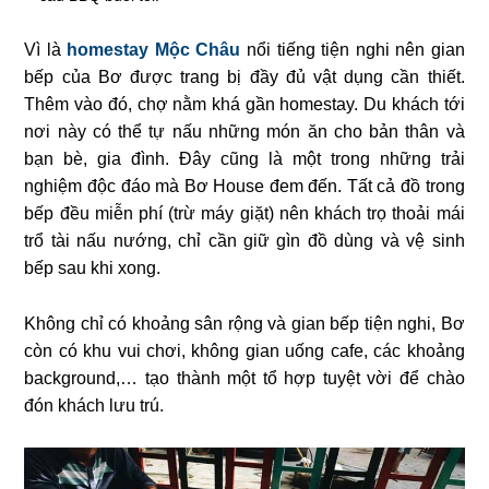
Vì là
homestay Mộc Châu
nổi tiếng tiện nghi nên gian
bếp của Bơ được trang bị đầy đủ vật dụng cần thiết.
Thêm vào đó, chợ nằm khá gần homestay. Du khách tới
nơi này có thể tự nấu những món ăn cho bản thân và
bạn bè, gia đình. Đây cũng là một trong những trải
nghiệm độc đáo mà Bơ House đem đến. Tất cả đồ trong
bếp đều miễn phí (trừ máy giặt) nên khách trọ thoải mái
trổ tài nấu nướng, chỉ cần giữ gìn đồ dùng và vệ sinh
bếp sau khi xong.
Không chỉ có khoảng sân rộng và gian bếp tiện nghi, Bơ
còn có khu vui chơi, không gian uống cafe, các khoảng
background,… tạo thành một tổ hợp tuyệt vời để chào
đón khách lưu trú.