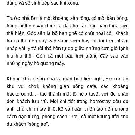
dùng và vệ sinh bếp sau khi xong.
Trước nhà Bơ là một khoảng sân rộng, có một bàn bóng,
trang bị thêm vài chiếc tạ đá cho các bạn nam thỏa sức
thể hiện. Góc sân là bộ bàn ghế có chút hoài cổ. Khách
trọ có thể đến đây vào sáng sớm hay lúc tối trời, nhấm
nháp vài ly trà rồi thả hồn tự do giữa những cơn gió lạnh
hiu hiu thổi. Còn cả một bầu trời giăng đầy sao vào
những ngày hè quang mây.
Không chỉ có sân nhà và gian bếp tiện nghi, Bơ còn có
khu vui chơi, không gian uống cafe, các khoảng
background,… tạo thành một tổ hợp tuyệt vời để chào
đón khách lưu trú. Mọi chi tiết trong homestay đều do
anh chủ chính tay thiết kế và hoàn thiện tạo nên phong
cách đặc trưng, phong cách “Bơ”, cả một khung trời cho
du khách “sống ảo”.