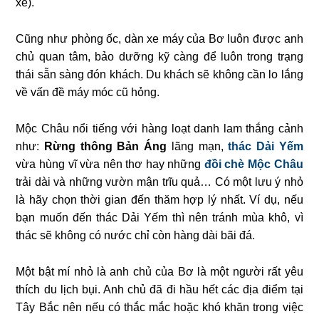
xe).
Cũng như phòng ốc, dàn xe máy của Bơ luôn được anh
chủ quan tâm, bảo dưỡng kỹ càng để luôn trong trạng
thái sẵn sàng đón khách. Du khách sẽ không cần lo lắng
về vấn đề máy móc cũ hỏng.
Mộc Châu nổi tiếng với hàng loạt danh lam thắng cảnh
như:
Rừng thông Bản Áng
lãng mạn,
thác Dải Yếm
vừa hùng vĩ vừa nên thơ hay những
đồi chè Mộc Châu
trải dài và những vườn mận trĩu quả… Có một lưu ý nhỏ
là hãy chọn thời gian đến thăm hợp lý nhất. Ví dụ, nếu
bạn muốn đến thác Dải Yếm thì nên tránh mùa khô, vì
thác sẽ không có nước chỉ còn hàng dài bãi đá.
Một bật mí nhỏ là anh chủ của Bơ là một người rất yêu
thích du lịch bụi. Anh chủ đã đi hầu hết các địa điểm tại
Tây Bắc nên nếu có thắc mắc hoặc khó khăn trong việc