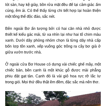
lót sàn, hay kệ giày, bồn rửa mặt đều để lại cảm giác ấm
cúng, êm ái. Có thể thấy từng chi tiết hợp lại hoàn thiện
một tổng thể độc đáo, sắc nét.
Bên ngoài Bơ ấn tượng bởi có hai căn nhà nhỏ được
thiết kế kiểu gác mái, từ xa nhìn lại như hai tổ chim màu
xanh. Dưới dãy phòng nhóm chọn là từng dãy nhà cấp
bốn lợp tôn xanh, xếp vuông góc trông ra cây bơ già ở
giữa vườn trước nhà.
Ở ngoài cửa Bơ House có dựng vài chiếc ghế mây, một
chiếc bàn, bên cạnh là một khúc gỗ được mài phẳng
phiu đặt gạt tàn. Cạnh đó là vài giỏ hoa rực rỡ lắc lư
trong gió. Mọi thứ đều thật êm đềm, đặc sắc mà nên thơ.