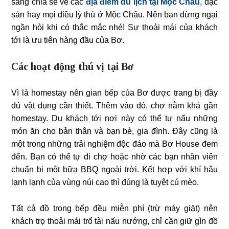
sàng chia sẻ về các
địa điểm du lịch tại Mộc Châu
, đặc
sản hay mọi điều lý thú ở Mộc Châu. Nên bạn đừng ngại
ngần hỏi khi có thắc mắc nhé! Sự thoải mái của khách
tới là ưu tiên hàng đầu của Bơ.
Các hoạt động thú vị tại Bơ
Vì là homestay nên gian bếp của Bơ được trang bị đầy
đủ vật dụng cần thiết. Thêm vào đó, chợ nằm khá gần
homestay. Du khách tới nơi này có thể tự nấu những
món ăn cho bản thân và bạn bè, gia đình. Đây cũng là
một trong những trải nghiệm độc đáo mà Bơ House đem
đến. Bạn có thể tự đi chợ hoặc nhờ các bạn nhân viên
chuẩn bị một bữa BBQ ngoài trời. Kết hợp với khí hậu
lạnh lạnh của vùng núi cao thì đúng là tuyệt cú mèo.
Tất cả đồ trong bếp đều miễn phí (trừ máy giặt) nên
khách trọ thoải mái trổ tài nấu nướng, chỉ cần giữ gìn đồ