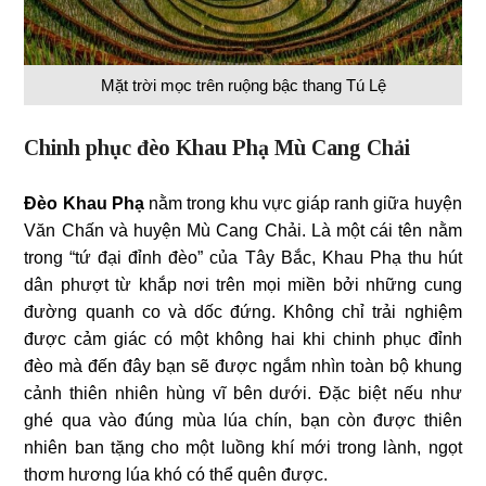
Mặt trời mọc trên ruộng bậc thang Tú Lệ
Chinh phục đèo Khau Phạ Mù Cang Chải
Đèo Khau Phạ
nằm trong khu vực giáp ranh giữa huyện
Văn Chấn và huyện Mù Cang Chải. Là một cái tên nằm
trong “tứ đại đỉnh đèo” của Tây Bắc, Khau Phạ thu hút
dân phượt từ khắp nơi trên mọi miền bởi những cung
đường quanh co và dốc đứng. Không chỉ trải nghiệm
được cảm giác có một không hai khi chinh phục đỉnh
đèo mà đến đây bạn sẽ được ngắm nhìn toàn bộ khung
cảnh thiên nhiên hùng vĩ bên dưới. Đặc biệt nếu như
ghé qua vào đúng mùa lúa chín, bạn còn được thiên
nhiên ban tặng cho một luồng khí mới trong lành, ngọt
thơm hương lúa khó có thể quên được.