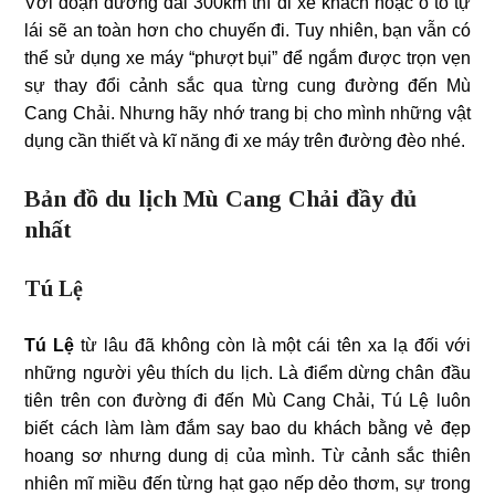
Với đoạn đường dài 300km thì đi xe khách hoặc ô tô tự
lái sẽ an toàn hơn cho chuyến đi. Tuy nhiên, bạn vẫn có
thể sử dụng xe máy “phượt bụi” để ngắm được trọn vẹn
sự thay đổi cảnh sắc qua từng cung đường đến Mù
Cang Chải. Nhưng hãy nhớ trang bị cho mình những vật
dụng cần thiết và kĩ năng đi xe máy trên đường đèo nhé.
Bản đồ du lịch Mù Cang Chải đầy đủ
nhất
Tú Lệ
Tú Lệ
từ lâu đã không còn là một cái tên xa lạ đối với
những người yêu thích du lịch. Là điểm dừng chân đầu
tiên trên con đường đi đến Mù Cang Chải, Tú Lệ luôn
biết cách làm làm đắm say bao du khách bằng vẻ đẹp
hoang sơ nhưng dung dị của mình. Từ cảnh sắc thiên
nhiên mĩ miều đến từng hạt gạo nếp dẻo thơm, sự trong