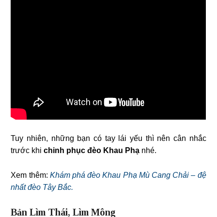
Tuy nhiên, những bạn có tay lái yếu thì nên cân nhắc
trước khi
chinh phục đèo Khau Phạ
nhé.
Xem thêm:
Khám phá đèo Khau Phạ Mù Cang Chải – đệ
nhất đèo Tây Bắc.
Bản Lìm Thái, Lìm Mông