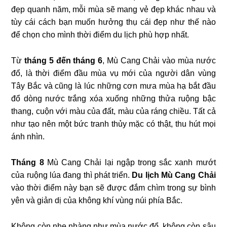
đẹp quanh năm, mỗi mùa sẽ mang vẻ đẹp khác nhau và
tùy cái cách bạn muốn hưởng thụ cái đẹp như thế nào
để chọn cho mình thời điểm du lịch phù hợp nhất.
Từ
tháng 5 đến tháng 6
, Mù Cang Chải vào mùa nước
đổ, là thời điểm đầu mùa vụ mới của người dân vùng
Tây Bắc và cũng là lúc những cơn mưa mùa hạ bắt đầu
đổ dòng nước trắng xóa xuống những thửa ruộng bậc
thang, cuộn với màu của đất, màu của ráng chiều. Tất cả
như tạo nên một bức tranh thủy mặc có thật, thu hút mọi
ánh nhìn.
Tháng 8
Mù Cang Chải lại ngập trong sắc xanh mướt
của ruộng lúa đang thì phát triển.
Du lịch Mù Cang Chải
vào thời điểm này bạn sẽ được đắm chìm trong sự bình
yên và giản dị của không khí vùng núi phía Bắc.
Không còn nhẹ nhàng như mùa nước đổ, không còn sâu