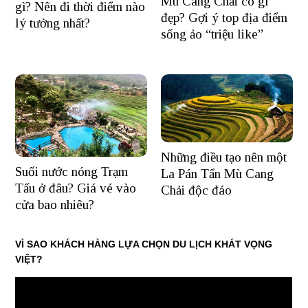
Mù Cang Chải có gì
gì? Nên đi thời điểm nào
đẹp? Gợi ý top địa điểm
lý tưởng nhất?
sống ảo “triệu like”
Những điều tạo nên một
Suối nước nóng Trạm
La Pán Tẩn Mù Cang
Tấu ở đâu? Giá vé vào
Chải độc đáo
cửa bao nhiêu?
VÌ SAO KHÁCH HÀNG LỰA CHỌN DU LỊCH KHÁT VỌNG
VIỆT?