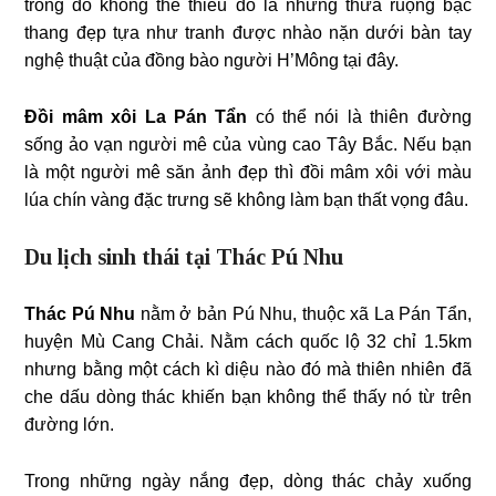
trong đó không thể thiếu đó là những thửa ruộng bậc
thang đẹp tựa như tranh được nhào nặn dưới bàn tay
nghệ thuật của đồng bào người H’Mông tại đây.
Đồi mâm xôi La Pán Tẩn
có thể nói là thiên đường
sống ảo vạn người mê của vùng cao Tây Bắc. Nếu bạn
là một người mê săn ảnh đẹp thì đồi mâm xôi với màu
lúa chín vàng đặc trưng sẽ không làm bạn thất vọng đâu.
Du lịch sinh thái tại Thác Pú Nhu
Thác Pú Nhu
nằm ở bản Pú Nhu, thuộc xã La Pán Tẩn,
huyện Mù Cang Chải. Nằm cách quốc lộ 32 chỉ 1.5km
nhưng bằng một cách kì diệu nào đó mà thiên nhiên đã
che dấu dòng thác khiến bạn không thể thấy nó từ trên
đường lớn.
Trong những ngày nắng đẹp, dòng thác chảy xuống