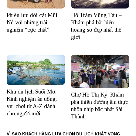
Hồ Tràm Vũng Tàu –
Phiêu lưu đồi cát Mũi
Khám phá bãi biển
Né với những trải
hoang sơ đẹp nhất thế
nghiệm “cực chất”
giới
Khu du lịch Suối Mơ:
Chợ Hồ Thị Kỷ: Khám
Kinh nghiệm ăn uống,
phá thiên đường ẩm thực
vui chơi từ A-Z dành
nhộn nhịp bậc nhất Sài
cho người mới
Thành
VÌ SAO KHÁCH HÀNG LỰA CHỌN DU LỊCH KHÁT VỌNG