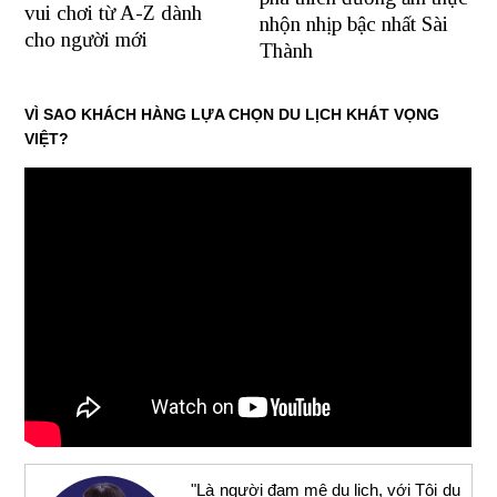
vui chơi từ A-Z dành
nhộn nhịp bậc nhất Sài
cho người mới
Thành
VÌ SAO KHÁCH HÀNG LỰA CHỌN DU LỊCH KHÁT VỌNG
VIỆT?
"Là người đam mê du lịch, với Tôi du