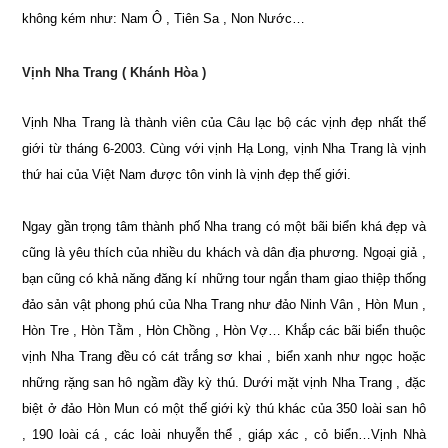
không kém như: Nam Ô , Tiên Sa , Non Nước…
Vịnh Nha Trang ( Khánh Hòa )
Vịnh Nha Trang là thành viên của Câu lạc bộ các vịnh đẹp nhất thế
giới từ tháng 6-2003. Cùng với vịnh Hạ Long, vịnh Nha Trang là vịnh
thứ hai của Việt Nam được tôn vinh là vịnh đẹp thế giới.
Ngay gần trọng tâm thành phố Nha trang có một bãi biển khá đẹp và
cũng là yêu thích của nhiều du khách và dân địa phương. Ngoại giả ,
bạn cũng có khả năng đăng kí những tour ngắn tham giao thiệp thống
đảo sản vật phong phú của Nha Trang như đảo Ninh Vân , Hòn Mun ,
Hòn Tre , Hòn Tằm , Hòn Chồng , Hòn Vợ… Khắp các bãi biển thuộc
vịnh Nha Trang đều có cát trắng sơ khai , biển xanh như ngọc hoặc
những rặng san hô ngầm đầy kỳ thú. Dưới mặt vịnh Nha Trang , đặc
biệt ở đảo Hòn Mun có một thế giới kỳ thú khác của 350 loài san hô
, 190 loài cá , các loài nhuyễn thể , giáp xác , cỏ biển…Vịnh Nhà