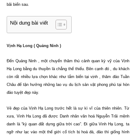
bãi biển sau.
Nội dung bài viết
Vịnh Hạ Long ( Quảng Ninh )
Đến Quảng Ninh , một chuyến thăm thú cảnh quan kỳ vỹ của Vịnh
Hạ Long bằng du thuyền là chẳng thể thiếu. Bên cạnh đó , du khách
còn rất nhiều lựa chọn khác như tắm biển tại vịnh , thăm đảo Tuần
Châu để tận hưởng những lao vụ du lịch sản vật phong phú tại hòn
đảo tuyệt đẹp này.
Vẻ đẹp của Vịnh Hạ Long trước hết là sự kì vĩ của thiên nhiên. Từ
xưa, Vinh Ha Long đã được Danh nhân văn hoá Nguyễn Trãi mệnh
danh là “kỳ quan đất dựng giữa trời cao”. Đi giữa Vinh Hạ Long, ta
ngỡ như lạc vào một thế giới cổ tích bị hoá đá, đảo thì giống hình