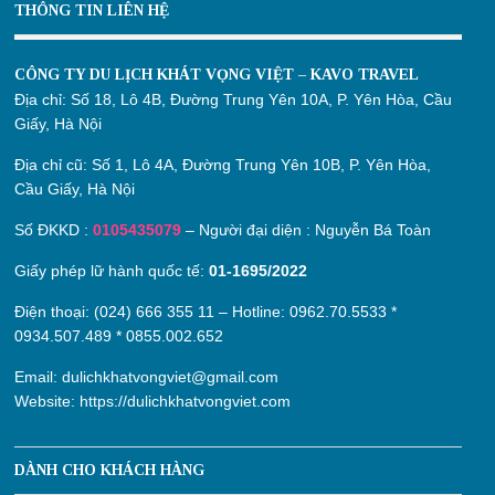
THÔNG TIN LIÊN HỆ
CÔNG TY DU LỊCH KHÁT VỌNG VIỆT – KAVO TRAVEL
Địa chỉ:
Số 18, Lô 4B, Đường Trung Yên 10A, P. Yên Hòa, Cầu
Giấy, Hà Nội
Địa chỉ cũ:
Số 1, Lô 4A, Đường Trung Yên 10B, P. Yên Hòa,
Cầu Giấy, Hà Nội
Số ĐKKD :
0105435079
– Người đại diện : Nguyễn Bá Toàn
Giấy phép lữ hành quốc tế:
01-1695/2022
Điện thoại: (024) 666 355 11 – Hotline:
0962.70.5533
*
0934.507.489
*
0855.002.652
Email:
dulichkhatvongviet@gmail.com
Website:
https://dulichkhatvongviet.com
DÀNH CHO KHÁCH HÀNG