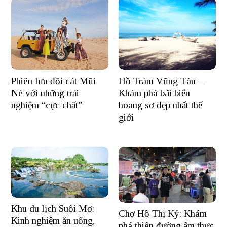
Hồ Tràm Vũng Tàu –
Phiêu lưu đồi cát Mũi
Khám phá bãi biển
Né với những trải
hoang sơ đẹp nhất thế
nghiệm “cực chất”
giới
Khu du lịch Suối Mơ:
Chợ Hồ Thị Kỷ: Khám
Kinh nghiệm ăn uống,
phá thiên đường ẩm thực