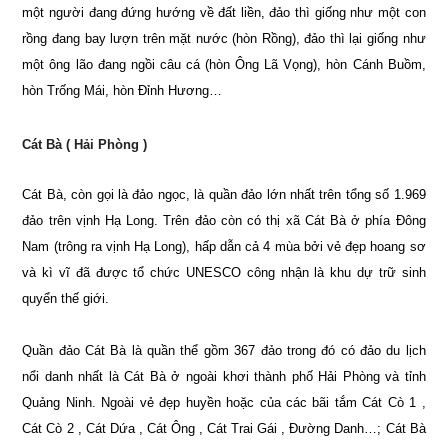
một người đang đứng hướng về đất liền, đảo thì giống như một con
rồng đang bay lượn trên mặt nước (hòn Rồng), đảo thì lại giống như
một ông lão đang ngồi câu cá (hòn Ông Lã Vọng), hòn Cánh Buồm,
hòn Trống Mái, hòn Đỉnh Hương…
Cát Bà ( Hải Phòng )
Cát Bà, còn gọi là đảo ngọc, là quần đảo lớn nhất trên tổng số 1.969
đảo trên vịnh Hạ Long. Trên đảo còn có thị xã Cát Bà ở phía Đông
Nam (trông ra vịnh Hạ Long), hấp dẫn cả 4 mùa bởi vẻ đẹp hoang sơ
và kì vĩ đã được tổ chức UNESCO công nhận là khu dự trữ sinh
quyển thế giới.
Quần đảo Cát Bà là quần thể gồm 367 đảo trong đó có đảo du lịch
nổi danh nhất là Cát Bà ở ngoài khơi thành phố Hải Phòng và tỉnh
Quảng Ninh. Ngoài vẻ đẹp huyền hoặc của các bãi tắm Cát Cò 1 ,
Cát Cò 2 , Cát Dứa , Cát Ông , Cát Trai Gái , Đường Danh…; Cát Bà