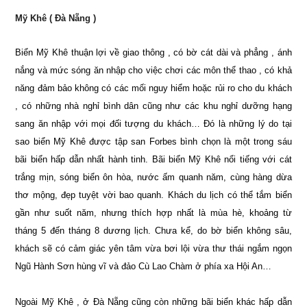
Mỹ Khê ( Đà Nẵng )
Biển Mỹ Khê thuận lợi về giao thông , có bờ cát dài và phẳng , ánh
nắng và mức sóng ăn nhập cho việc chơi các môn thể thao , có khả
năng đảm bảo không có các mối nguy hiểm hoặc rủi ro cho du khách
, có những nhà nghỉ bình dân cũng như các khu nghỉ dưỡng hạng
sang ăn nhập với mọi đối tượng du khách… Đó là những lý do tại
sao biển Mỹ Khê được tập san Forbes bình chọn là một trong sáu
bãi biển hấp dẫn nhất hành tinh. Bãi biển Mỹ Khê nổi tiếng với cát
trắng mịn, sóng biển ôn hòa, nước ấm quanh năm, cùng hàng dừa
thơ mộng, đẹp tuyệt vời bao quanh. Khách du lịch có thể tắm biển
gần như suốt năm, nhưng thích hợp nhất là mùa hè, khoảng từ
tháng 5 đến tháng 8 dương lịch. Chưa kể, do bờ biển không sâu,
khách sẽ có cảm giác yên tâm vừa bơi lội vừa thư thái ngắm ngọn
Ngũ Hành Sơn hùng vĩ và đảo Cù Lao Chàm ở phía xa Hội An…
Ngoài Mỹ Khê , ở Đà Nẵng cũng còn những bãi biển khác hấp dẫn