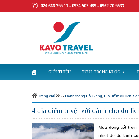
024 666 355 11 - 0934 507 489 -
0962 70 5533
GIỚI THIỆU
TOUR TRONG NƯỚC
T
››
Trang chủ
Danh thắng Hà Giang
,
Địa điểm du lịch
,
Sa
4 địa điểm tuyệt vời dành cho du l
Mùa đông tiết trời 
nhiệt độ dù lạnh có