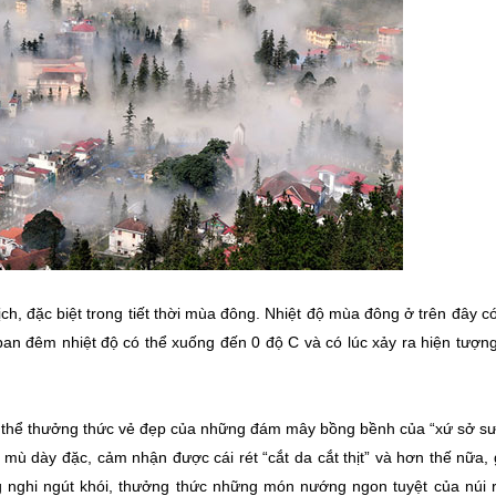
ịch, đặc biệt trong tiết thời mùa đông. Nhiệt độ mùa đông ở trên đây c
ban đêm nhiệt độ có thể xuống đến 0 độ C và có lúc xảy ra hiện tượn
 thể thưởng thức vẻ đẹp của những đám mây bồng bềnh của “xứ sở s
dày đặc, cảm nhận được cái rét “cắt da cắt thịt” và hơn thế nữa, 
ng nghi ngút khói, thưởng thức những món nướng ngon tuyệt của núi 