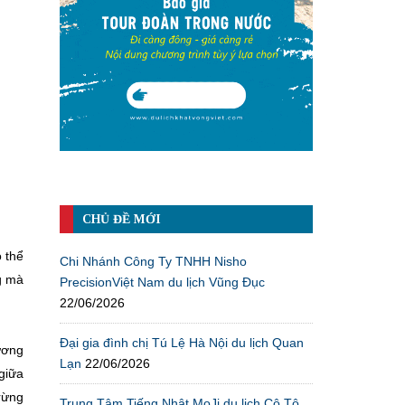
CHỦ ĐỀ MỚI
ó thể
Chi Nhánh Công Ty TNHH Nisho
g mà
PrecisionViệt Nam du lịch Vũng Đục
22/06/2026
Đại gia đình chị Tú Lệ Hà Nội du lịch Quan
ương
Lạn
22/06/2026
giữa
rừng
Trung Tâm Tiếng Nhật MoJi du lịch Cô Tô