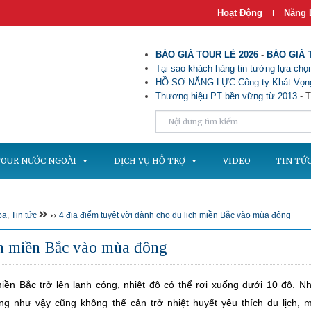
Hoạt Động
Năng 
|
BÁO GIÁ TOUR LẺ 2026
-
BÁO GIÁ 
Tại sao khách hàng tin tưởng lựa chọn
HỒ SƠ NĂNG LỰC Công ty Khát Vọng
Thương hiệu PT bền vững từ 2013
- T
OUR NƯỚC NGOÀI
DỊCH VỤ HỖ TRỢ
VIDEO
TIN TỨ
››
pa
,
Tin tức
4 địa điểm tuyệt vời dành cho du lịch miền Bắc vào mùa đông
ịch miền Bắc vào mùa đông
miền Bắc trở lên lạnh cóng, nhiệt độ có thể rơi xuống dưới 10 độ. N
ng như vậy cũng không thể cản trở nhiệt huyết yêu thích du lịch, 