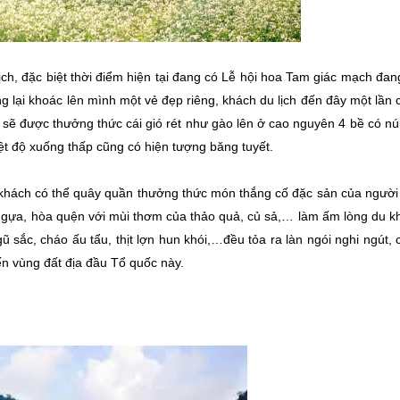
ịch, đặc biệt thời điểm hiện tại đang có Lễ hội hoa Tam giác mạch đan
g lại khoác lên mình một vẻ đẹp riêng, khách du lịch đến đây một lần 
ẽ được thưởng thức cái gió rét như gào lên ở cao nguyên 4 bề có núi
t độ xuống thấp cũng có hiện tượng băng tuyết.
u khách có thể quây quần thưởng thức món thắng cố đặc sản của người
ịt ngựa, hòa quện với mùi thơm của thảo quả, củ sả,… làm ấm lòng du k
gũ sắc, cháo ấu tẩu, thịt lợn hun khói,…đều tỏa ra làn ngói nghi ngút,
ến vùng đất địa đầu Tổ quốc này.