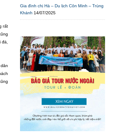
Gia đình chị Hà – Du lịch Côn Minh – Trùng
Khánh
14/07/2025
g rất
cũng
 đá,
 dân
hách
 cũng