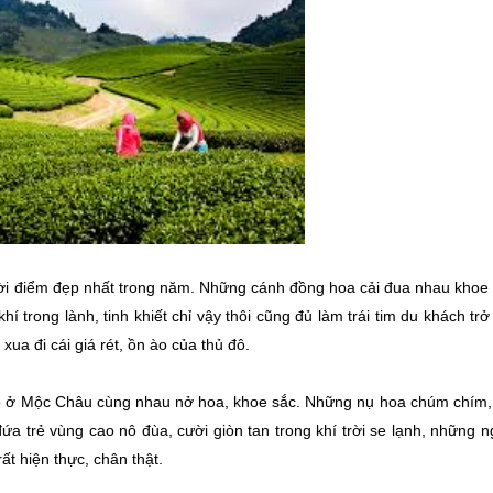
thời điểm đẹp nhất trong năm. Những cánh đồng hoa cải đua nhau khoe 
 trong lành, tinh khiết chỉ vậy thôi cũng đủ làm trái tim du khách tr
 xua đi cái giá rét, ồn ào của thủ đô.
ào ở Mộc Châu cùng nhau nở hoa, khoe sắc. Những nụ hoa chúm chím, 
 trẻ vùng cao nô đùa, cười giòn tan trong khí trời se lạnh, những n
ất hiện thực, chân thật.