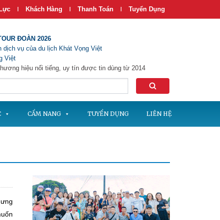
Lực
Khách Hàng
Thanh Toán
Tuyển Dụng
|
|
|
TOUR ĐOÀN 2026
 dịch vụ của du lịch Khát Vọng Việt
 Việt
hương hiệu nổi tiếng, uy tín được tin dùng từ 2014
C
CẨM NANG
TUYỂN DỤNG
LIÊN HỆ
hưng
muốn