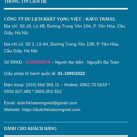
THÔNG TIN LIÊN HỆ
CÔNG TY DU LỊCH KHÁT VỌNG VIỆT – KAVO TRAVEL
Địa chỉ:
Số 18, Lô 4B, Đường Trung Yên 10A, P. Yên Hòa, Cầu
Giấy, Hà Nội
Địa chỉ cũ:
Số 1, Lô 4A, Đường Trung Yên 10B, P. Yên Hòa,
Cầu Giấy, Hà Nội
Số ĐKKD :
0105435079
– Người đại diện : Nguyễn Bá Toàn
Giấy phép lữ hành quốc tế:
01-1695/2022
Điện thoại: (024) 666 355 11 – Hotline:
0962.70.5533
*
0934.507.489
*
0855.002.652
Email:
dulichkhatvongviet@gmail.com
Website:
https://dulichkhatvongviet.com
DÀNH CHO KHÁCH HÀNG