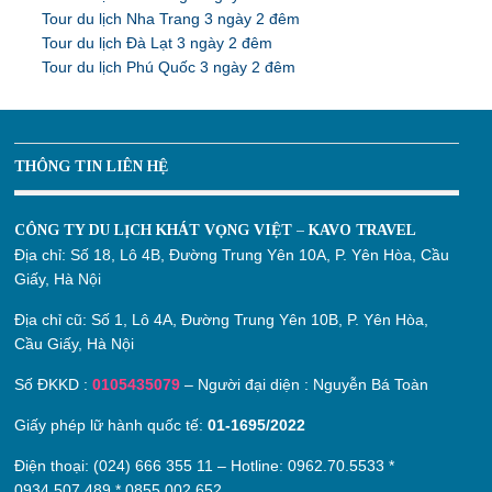
Tour du lịch Nha Trang 3 ngày 2 đêm
Tour du lịch Đà Lạt 3 ngày 2 đêm
Tour du lịch Phú Quốc 3 ngày 2 đêm
THÔNG TIN LIÊN HỆ
CÔNG TY DU LỊCH KHÁT VỌNG VIỆT – KAVO TRAVEL
Địa chỉ:
Số 18, Lô 4B, Đường Trung Yên 10A, P. Yên Hòa, Cầu
Giấy, Hà Nội
Địa chỉ cũ:
Số 1, Lô 4A, Đường Trung Yên 10B, P. Yên Hòa,
Cầu Giấy, Hà Nội
Số ĐKKD :
0105435079
– Người đại diện : Nguyễn Bá Toàn
Giấy phép lữ hành quốc tế:
01-1695/2022
Điện thoại: (024) 666 355 11 – Hotline:
0962.70.5533
*
0934.507.489
*
0855.002.652