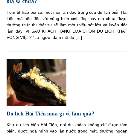
bia sả chưa?
Tôm tít hấp bia sả, một món ăn đặc trưng của du lịch biển Hải
Tiến mà nếu đến với vùng biển xinh đẹp này mà chưa được
thưởng thức thì thật sự sẽ làm một thiếu sót lớn và luyến tiếc
lắm đấy! VÌ SAO KHÁCH HÀNG LỰA CHỌN DU LỊCH KHÁT
VỌNG VIỆT? “Là người đam mê du […]
Du lịch Hải Tiến mua gì về làm quà?
Khu du lịch biển Hải Tiến, nơi du khách không chỉ được tắm
biển, được hòa mình vào làn nước trong mát, thưởng ngoạn