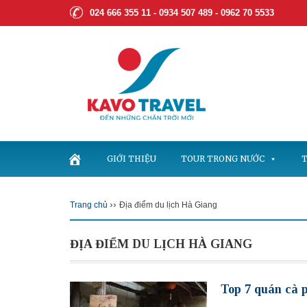
024 666 355 11 - 0934 507 489 -
0962 70 5533
GIỚI THIỆU
TOUR TRONG NƯỚC
T
››
Trang chủ
Địa điểm du lịch Hà Giang
ĐỊA ĐIỂM DU LỊCH HÀ GIANG
Top 7 quán cà 