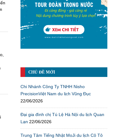
mến
ám
o,
a
CHỦ ĐỀ MỚI
Chi Nhánh Công Ty TNHH Nisho
PrecisionViệt Nam du lịch Vũng Đục
22/06/2026
Đại gia đình chị Tú Lệ Hà Nội du lịch Quan
i
Lạn
22/06/2026
Trung Tâm Tiếng Nhật MoJi du lịch Cô Tô