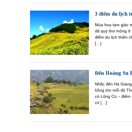
3 điểm du lịch 
Mùa hoa tam giác 
dã quỳ thơ mộng ở t
điểm du lịch thiên 
[…]
Đến Hoàng Su P
Nhắc đến Hà Giang 
hồng tím mỗi độ Th
cờ Lũng Cú – điểm 
có […]