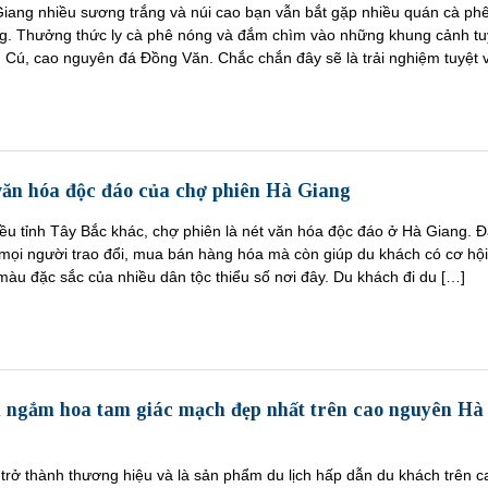
iang nhiều sương trắng và núi cao bạn vẫn bắt gặp nhiều quán cà ph
g. Thưởng thức ly cà phê nóng và đắm chìm vào những khung cảnh tu
 Cú, cao nguyên đá Đồng Văn. Chắc chắn đây sẽ là trải nghiệm tuyệt 
ăn hóa độc đáo của chợ phiên Hà Giang
ều tỉnh Tây Bắc khác, chợ phiên là nét văn hóa độc đáo ở Hà Giang. 
 mọi người trao đổi, mua bán hàng hóa mà còn giúp du khách có cơ hội 
àu đặc sắc của nhiều dân tộc thiểu số nơi đây. Du khách đi du […]
 ngắm hoa tam giác mạch đẹp nhất trên cao nguyên Hà
trở thành thương hiệu và là sản phẩm du lịch hấp dẫn du khách trên c