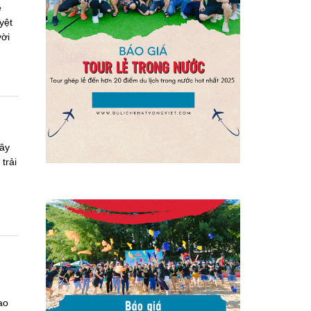
ê
yệt
vời
Đây
trải
ao