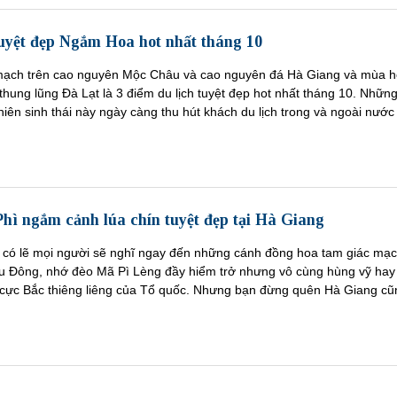
tuyệt đẹp Ngắm Hoa hot nhất tháng 10
mạch trên cao nguyên Mộc Châu và cao nguyên đá Hà Giang và mùa 
hung lũng Đà Lạt là 3 điểm du lịch tuyệt đẹp hot nhất tháng 10. Nhữn
nhiên sinh thái này ngày càng thu hút khách du lịch trong và ngoài nước
hì ngắm cảnh lúa chín tuyệt đẹp tại Hà Giang
có lẽ mọi người sẽ nghĩ ngay đến những cánh đồng hoa tam giác mạ
u Đông, nhớ đèo Mã Pì Lèng đầy hiểm trở nhưng vô cùng hùng vỹ hay
cực Bắc thiêng liêng của Tổ quốc. Nhưng bạn đừng quên Hà Giang cũ