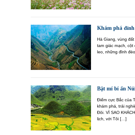
Khám phá đỉnh
Hà Giang, vùng đất
tam giác mạch, cột
leo, những đỉnh đèo
Bật mí bí ẩn Nú
Điểm cực Bắc của T
khám phá, trải nghi
Đôi. VÌ SAO KHÁC
lịch, với Tôi […]