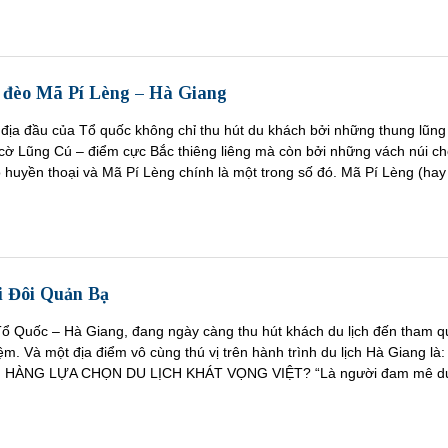
 đèo Mã Pí Lèng – Hà Giang
 địa đầu của Tổ quốc không chỉ thu hút du khách bởi những thung lũng
 cờ Lũng Cú – điểm cực Bắc thiêng liêng mà còn bởi những vách núi c
 huyền thoại và Mã Pí Lèng chính là một trong số đó. Mã Pí Lèng (hay
i Đôi Quản Bạ
ổ Quốc – Hà Giang, đang ngày càng thu hút khách du lịch đến tham q
ệm. Và một địa điểm vô cùng thú vị trên hành trình du lịch Hà Giang là:
H HÀNG LỰA CHỌN DU LỊCH KHÁT VỌNG VIỆT? “Là người đam mê d