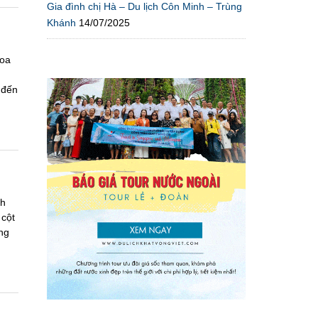
Gia đình chị Hà – Du lịch Côn Minh – Trùng
Khánh
14/07/2025
hoa
g
 đến
ch
 cột
ng