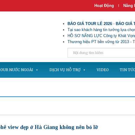
Hoạt Động
Năng 
|
BÁO GIÁ TOUR LẺ 2026
-
BÁO GIÁ 
Tại sao khách hàng tin tưởng lựa chọn
HỒ SƠ NĂNG LỰC Công ty Khát Vọng
Thương hiệu PT bền vững từ 2013
- T
OUR NƯỚC NGOÀI
DỊCH VỤ HỖ TRỢ
VIDEO
TIN TỨ
phê view đẹp ở Hà Giang không nên bỏ lỡ