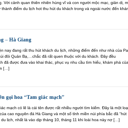
. Với cảnh quan thiên nhiên hùng vĩ và con người mộc mạc, giản dị, 
 thành điểm du lịch hot thu hút du khách trong và ngoài nước đến kh
ng – Hà Giang
ện nay đang rất thu hút khách du lịch, những điểm đến như nhà của Pa
núi đôi Quản Bạ,…chắc đã rất quen thuộc với du khách. Đây đều
ch đã được đưa vào khai thác, phục vụ nhu cầu tìm hiểu, khám phá củ
ến […]
tên gọi hoa “Tam giác mạch”
iác mạch có lẽ là cái tên được rất nhiều người tìm kiếm. Đây là một loạ
của cao nguyên đá Hà Giang và một số tỉnh miền núi phía bắc đã “hút
du lịch, nhất là vào dịp tháng 10, tháng 11 khi loài hoa này nợ […]