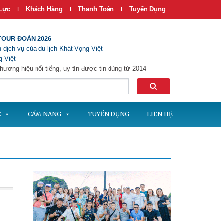
Lực
Khách Hàng
Thanh Toán
Tuyển Dụng
|
|
|
TOUR ĐOÀN 2026
 dịch vụ của du lịch Khát Vọng Việt
 Việt
hương hiệu nổi tiếng, uy tín được tin dùng từ 2014
C
CẨM NANG
TUYỂN DỤNG
LIÊN HỆ