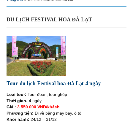
DU LỊCH FESTIVAL HOA ĐÀ LẠT
Tour du lịch Festival hoa Đà Lạt 4 ngày
Loại tour:
Tour đoàn, tour ghép
Thời gian:
4 ngày
Giá :
3.550.000 VNĐ/khách
Phương tiện:
Đi về bằng máy bay, ô tô
Khởi hành:
24/12 – 31/12