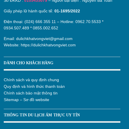
Số ĐKKD :
0105435079
– Người đại diện : Nguyễn Bá Toàn
Giấy phép lữ hành quốc tế:
01-1695/2022
Điện thoại: (024) 666 355 11 – Hotline:
0962.70.5533
*
0934.507.489
*
0855.002.652
Email:
dulichkhatvongviet@gmail.com
Website:
https://dulichkhatvongviet.com
DÀNH CHO KHÁCH HÀNG
Chính sách và quy định chung
Quy định và hình thức thanh toán
Chính sách bảo mật thông tin
Sitemap – Sơ đồ website
THÔNG TIN DU LỊCH ẨM THỰC UY TÍN