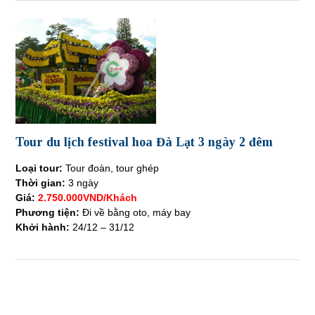
Tour du lịch festival hoa Đà Lạt 3 ngày 2 đêm
Loại tour:
Tour đoàn, tour ghép
Thời gian:
3 ngày
Giá:
2.750.000VND/Khách
Phương tiện:
Đi về bằng oto, máy bay
Khởi hành:
24/12 – 31/12