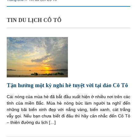
TIN DU LỊCH CÔ TÔ
Tận hưởng một kỳ nghỉ hè tuyệt vời tại đảo Cô Tô
Cái nóng của mùa hè đã bắt đầu xuất hiện ở nhiều nơi trên các
tỉnh của miền Bắc. Mùa hè nóng bức làm người ta nghĩ đến
những bãi biển xinh đẹp với nắng vàng, biển xanh, cát trắng
vẫy gọi. Nếu bạn chưa biết đi đâu thì hãy cân nhắc đến Cô Tô
– thiên đường du lịch […]