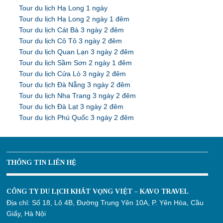
Tour du lịch Hạ Long 1 ngày
Tour du lịch Hạ Long 2 ngày 1 đêm
Tour du lịch Cát Bà 3 ngày 2 đêm
Tour du lịch Cô Tô 3 ngày 2 đêm
Tour du lịch Quan Lạn 3 ngày 2 đêm
Tour du lịch Sầm Sơn 2 ngày 1 đêm
Tour du lịch Cửa Lò 3 ngày 2 đêm
Tour du lịch Đà Nẵng 3 ngày 2 đêm
Tour du lịch Nha Trang 3 ngày 2 đêm
Tour du lịch Đà Lạt 3 ngày 2 đêm
Tour du lịch Phú Quốc 3 ngày 2 đêm
THÔNG TIN LIÊN HỆ
CÔNG TY DU LỊCH KHÁT VỌNG VIỆT – KAVO TRAVEL
Địa chỉ:
Số 18, Lô 4B, Đường Trung Yên 10A, P. Yên Hòa, Cầu
Giấy, Hà Nội