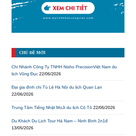
CHỦ ĐỀ MỚI
Chi Nhánh Công Ty TNHH Nisho PrecisionViệt Nam du
lịch Vũng Đục
22/06/2026
Đại gia đình chị Tú Lệ Hà Nội du lịch Quan Lạn
22/06/2026
Trung Tâm Tiếng Nhật MoJi du lịch Cô Tô
22/06/2026
Du Khách Du Lịch Tour Hà Nam – Ninh Bình 2n1đ
13/05/2026