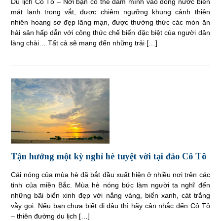
Du lịch Cô Tô – Nơi bạn có thể đắm mình vào dòng nước biển
mát lạnh trong vắt, được chiêm ngưỡng khung cảnh thiên
nhiên hoang sơ đẹp lãng mạn, được thưởng thức các món ăn
hải sản hấp dẫn với công thức chế biến đặc biệt của người dân
làng chài… Tất cả sẽ mang đến những trải […]
Tận hưởng một kỳ nghỉ hè tuyệt vời tại đảo Cô Tô
Cái nóng của mùa hè đã bắt đầu xuất hiện ở nhiều nơi trên các
tỉnh của miền Bắc. Mùa hè nóng bức làm người ta nghĩ đến
những bãi biển xinh đẹp với nắng vàng, biển xanh, cát trắng
vẫy gọi. Nếu bạn chưa biết đi đâu thì hãy cân nhắc đến Cô Tô
– thiên đường du lịch […]